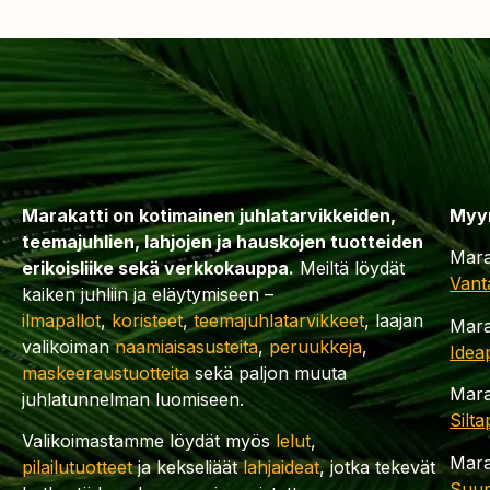
Marakatti on kotimainen juhlatarvikkeiden,
Myy
teemajuhlien, lahjojen ja hauskojen tuotteiden
Mara
erikoisliike sekä verkkokauppa.
Meiltä löydät
Vant
kaiken juhliin ja eläytymiseen –
ilmapallot
,
koristeet
,
teemajuhlatarvikkeet
, laajan
Mara
valikoiman
naamiaisasusteita
,
peruukkeja
,
Idea
maskeeraustuotteita
sekä paljon muuta
Mara
juhlatunnelman luomiseen.
Silt
Valikoimastamme löydät myös
lelut
,
Mara
pilailutuotteet
ja kekseliäät
lahjaideat
, jotka tekevät
Suup