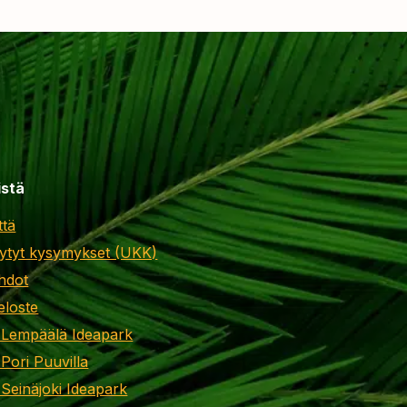
istä
ttä
ytyt kysymykset (UKK)
hdot
eloste
 Lempäälä Ideapark
 Pori Puuvilla
 Seinäjoki Ideapark