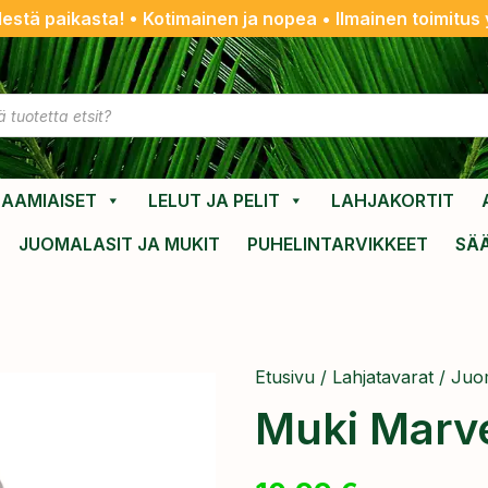
destä paikasta! • Kotimainen ja nopea • Ilmainen toimitus y
AAMIAISET
LELUT JA PELIT
LAHJAKORTIT
JUOMALASIT JA MUKIT
PUHELINTARVIKKEET
SÄ
Etusivu
/
Lahjatavarat
/
Juom
Muki Marve