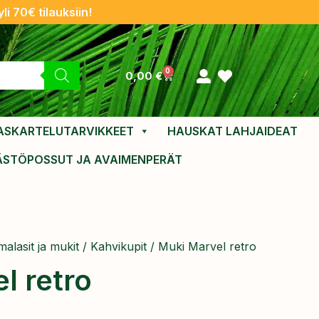
li 70€ tilauksiin!
0
0,00
€
ASKARTELUTARVIKKEET
HAUSKAT LAHJAIDEAT
ÄSTÖPOSSUT JA AVAIMENPERÄT
alasit ja mukit
/
Kahvikupit
/ Muki Marvel retro
l retro