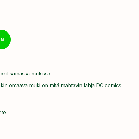
IN
karit samassa mukissa
okin omaava muki on mitä mahtavin lahja DC comics
ote