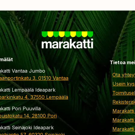
mälät
Tietoa me
katti Vantaa Jumbo
Ota yhtey
aanportinkatu 3, 01510 Vantaa
Usein kys
katti Lempäälä Ideapark
Toimituse
parkinkatu 4, 37550 Lempäälä
Rekisteris
katti Pori Puuvilla
Marakatti
apuistokatu 14, 28100 Pori
Marakatti
katti Seinäjoki Ideapark
Marakatti
ohjantie 57, 60320 Seinäjoki