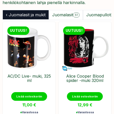
henkilökohtainen lahja pienellä harkinnalla.
‹ Juomalasit ja mukit
Juomalasit
Juomapullot
61
UUTUUS!
UUTUUS!
AC/DC Live- muki, 325
Alice Cooper Blood
ml
spider -muki 320ml
Lisää ostoskoriin
Lisää ostoskoriin
11,00
€
12,99
€
Varastossa
Varastossa