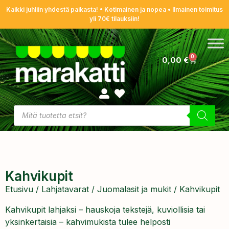
Kaikki juhliin yhdestä paikasta! • Kotimainen ja nopea • Ilmainen toimitus
yli 70€ tilauksiin!
0
0,00
€
Kahvikupit
Etusivu
/
Lahjatavarat
/
Juomalasit ja mukit
/ Kahvikupit
Kahvikupit lahjaksi – hauskoja tekstejä, kuviollisia tai
yksinkertaisia – kahvimukista tulee helposti