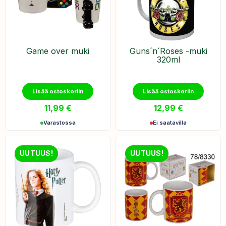
Game over muki
Guns´n´Roses -muki
320ml
Lisää ostoskoriin
Lisää ostoskoriin
11,99
€
12,99
€
Varastossa
Ei saatavilla
UUTUUS!
UUTUUS!