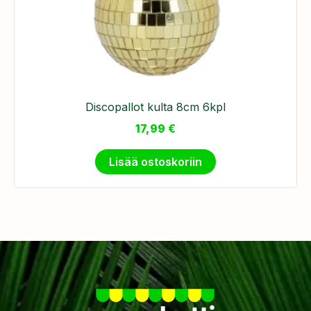
Discopallot kulta 8cm 6kpl
17,99
€
Lisää ostoskoriin