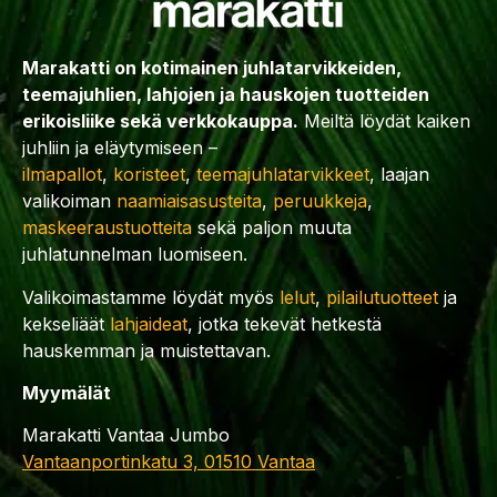
Marakatti on kotimainen juhlatarvikkeiden,
teemajuhlien, lahjojen ja hauskojen tuotteiden
erikoisliike sekä verkkokauppa.
Meiltä löydät kaiken
juhliin ja eläytymiseen –
ilmapallot
,
koristeet
,
teemajuhlatarvikkeet
, laajan
valikoiman
naamiaisasusteita
,
peruukkeja
,
maskeeraustuotteita
sekä paljon muuta
juhlatunnelman luomiseen.
Valikoimastamme löydät myös
lelut
,
pilailutuotteet
ja
kekseliäät
lahjaideat
, jotka tekevät hetkestä
hauskemman ja muistettavan.
Myymälät
Marakatti Vantaa Jumbo
Vantaanportinkatu 3, 01510 Vantaa