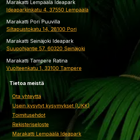
Marakatti Lempäälä Ideapark
Ideaparkinkatu 4, 37550 Lempäälä
Marakatti Pori Puuvilla
Siltapuistokatu 14, 28100 Pori
Marakatti Seinäjoki Ideapark
Suupohjantie 57, 60320 Seinäjoki
Marakatti Tampere Ratina
Vuolteenkatu 1, 33100 Tampere
Tietoa meistä
Ota yhteyttä
Usein kysytyt kysymykset (UKK)
Toimitusehdot
Rekisteriseloste
Marakatti Lempäälä Ideapark