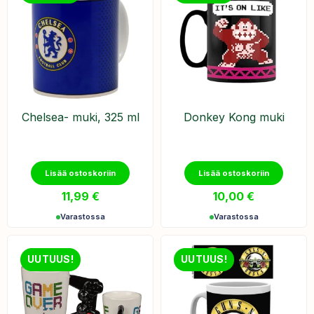
​Chelsea- muki, 325 ml
Donkey Kong muki
Lisää ostoskoriin
Lisää ostoskoriin
11,99
€
10,00
€
Varastossa
Varastossa
UUTUUS!
UUTUUS!