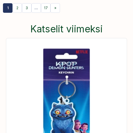
1
2
3
…
17
»
Katselit viimeksi