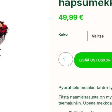
hapsumek
49,99
€
Koko
LISÄÄ OSTOSKORI
Pyörähtele musiikin tahtiin
Tästä naamiaisasusta on myös
teemajuhliin. Upeaa mekkoa v