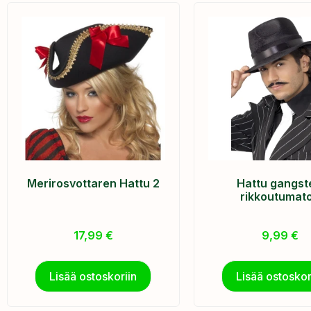
Merirosvottaren Hattu 2
Hattu gangst
rikkoutumat
17,99
€
9,99
€
Lisää ostoskoriin
Lisää ostoskor