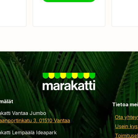
mälät
Tietoa me
katti Vantaa Jumbo
Ota yhtey
aanportinkatu 3, 01510 Vantaa
Usein kys
katti Lempäälä Ideapark
Toimituse