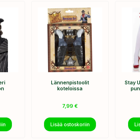
eri
Lännenpistoolit
Stay U
on
koteloissa
pun
7,99
€
iin
Lisää ostoskoriin
Li