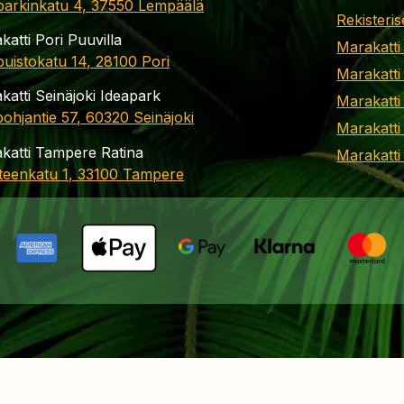
parkinkatu 4, 37550 Lempäälä
Rekisteris
katti Pori Puuvilla
Marakatti
apuistokatu 14, 28100 Pori
Marakatti
katti Seinäjoki Ideapark
Marakatti
ohjantie 57, 60320 Seinäjoki
Marakatti
katti Tampere Ratina
Marakatt
teenkatu 1, 33100 Tampere