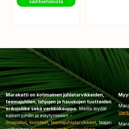
vaihtoehdoista
Marakatti on kotimainen juhlatarvikkeiden,
Myy
teemajuhlien, lahjojen ja hauskojen tuotteiden
Mara
erikoisliike sekä verkkokauppa.
Meiltä löydät
Vant
kaiken juhliin ja eläytymiseen –
ilmapallot
,
koristeet
,
teemajuhlatarvikkeet
, laajan
Mara