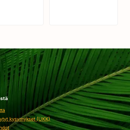
istä
ttä
ytyt kysymykset (UKK)
hdot