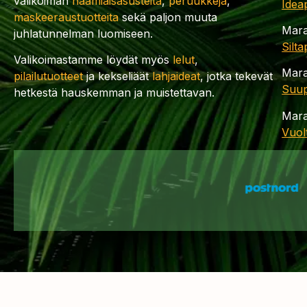
valikoiman
naamiaisasusteita
,
peruukkeja
,
Idea
maskeeraustuotteita
sekä paljon muuta
Mara
juhlatunnelman luomiseen.
Silt
Valikoimastamme löydät myös
lelut
,
Mara
pilailutuotteet
ja kekseliäät
lahjaideat
, jotka tekevät
Suup
hetkestä hauskemman ja muistettavan.
Mara
Vuol