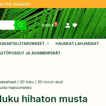
li 70€ tilauksiin!
0
0,00
€
ASKARTELUTARVIKKEET
HAUSKAT LAHJAIDEAT
ÄSTÖPOSSUT JA AVAIMENPERÄT
aisaiheet
/
20-luku
/
20-luvun asut
musta hapsumekko
luku hihaton musta