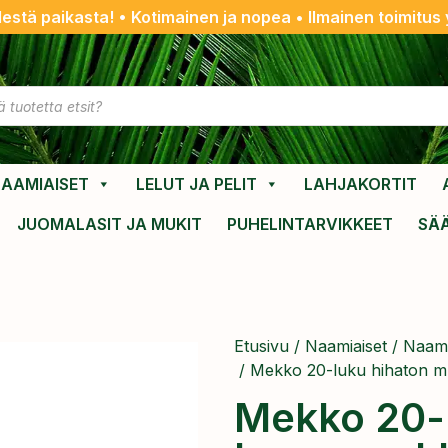
destä paikasta! • Kotimainen ja nopea • Ilmainen toimitus y
AAMIAISET
LELUT JA PELIT
LAHJAKORTIT
JUOMALASIT JA MUKIT
PUHELINTARVIKKEET
SÄ
Etusivu
/
Naamiaiset
/
Naami
/ Mekko 20-luku hihaton 
Mekko 20-