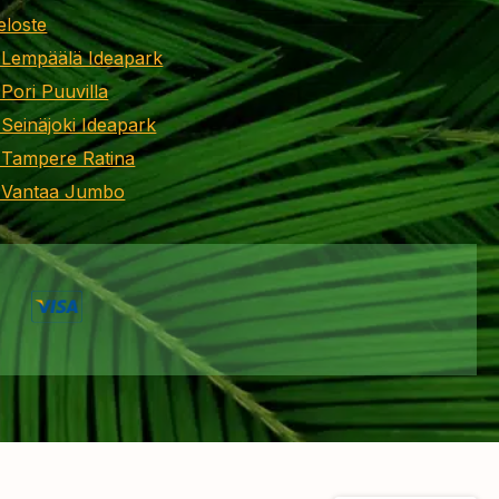
eloste
 Lempäälä Ideapark
 Pori Puuvilla
 Seinäjoki Ideapark
 Tampere Ratina
i Vantaa Jumbo