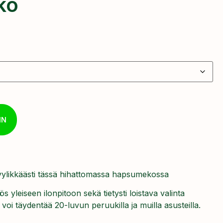
ko
IN
 tyylikkäästi tässä hihattomassa hapsumekossa
 yleiseen ilonpitoon sekä tietysti loistava valinta
oi täydentää 20-luvun peruukilla ja muilla asusteilla.