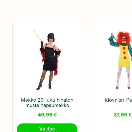
Mekko 20-luku hihaton
Klovnitar P
musta hapsumekko
49,99
€
37,90
€
Valitse