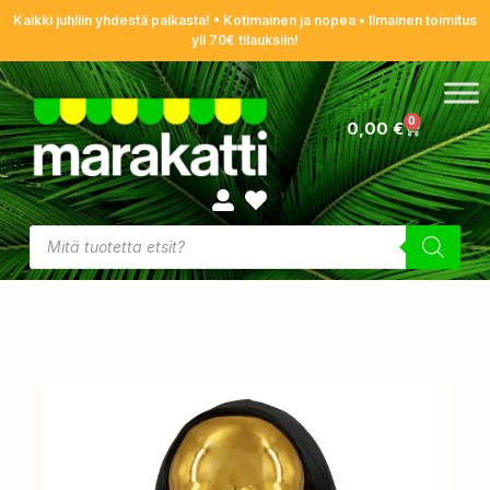
Kaikki juhliin yhdestä paikasta! • Kotimainen ja nopea • Ilmainen toimitus
yli 70€ tilauksiin!
0
0,00
€