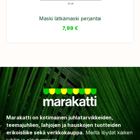
Maski lätkämaski perjantai
7,99
€
Marakatti on kotimainen juhlatarvikkeiden,
teemajuhlien, lahjojen ja hauskojen tuotteiden
erikoisliike sekä verkkokauppa.
Meiltä löydät kaiken
juhliin ja eläytymiseen –