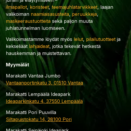
ilmapallot
,
koristeet
,
teemajuhlatarvikkeet
, laajan
valikoiman
naamiaisasusteita
,
peruukkeja
,
maskeeraustuotteita
sekä paljon muuta
juhlatunnelman luomiseen.
Valikoimastamme löydät myös
lelut
,
pilailutuotteet
ja
kekseliäät
lahjaideat
, jotka tekevät hetkestä
hauskemman ja muistettavan.
Myymälät
Marakatti Vantaa Jumbo
Vantaanportinkatu 3, 01510 Vantaa
Marakatti Lempäälä Ideapark
Ideaparkinkatu 4, 37550 Lempäälä
Marakatti Pori Puuvilla
Siltapuistokatu 14, 28100 Pori
Marakatti Seinäjoki Ideapark