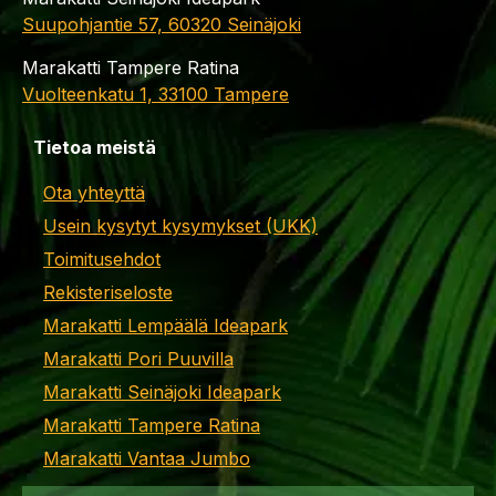
Suupohjantie 57, 60320 Seinäjoki
Marakatti Tampere Ratina
Vuolteenkatu 1, 33100 Tampere
Tietoa meistä
Ota yhteyttä
Usein kysytyt kysymykset (UKK)
Toimitusehdot
Rekisteriseloste
Marakatti Lempäälä Ideapark
Marakatti Pori Puuvilla
Marakatti Seinäjoki Ideapark
Marakatti Tampere Ratina
Marakatti Vantaa Jumbo