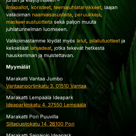
ilmapallot
,
koristeet
,
teemajuhlatarvikkeet
, laajan
valikoiman
naamiaisasusteita
,
peruukkeja
,
maskeeraustuotteita
sekä paljon muuta
juhlatunnelman luomiseen.
Valikoimastamme löydät myös
lelut
,
pilailutuotteet
ja
kekseliäät
lahjaideat
, jotka tekevät hetkestä
hauskemman ja muistettavan.
Myymälät
Marakatti Vantaa Jumbo
Vantaanportinkatu 3, 01510 Vantaa
Marakatti Lempäälä Ideapark
Ideaparkinkatu 4, 37550 Lempäälä
Marakatti Pori Puuvilla
Siltapuistokatu 14, 28100 Pori
Marakatti Seinäjoki Ideapark