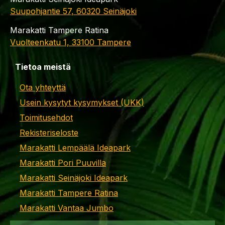
Suupohjantie 57, 60320 Seinäjoki
Marakatti Tampere Ratina
Vuolteenkatu 1, 33100 Tampere
Tietoa meistä
Ota yhteyttä
Usein kysytyt kysymykset (UKK)
Toimitusehdot
Rekisteriseloste
Marakatti Lempäälä Ideapark
Marakatti Pori Puuvilla
Marakatti Seinäjoki Ideapark
Marakatti Tampere Ratina
Marakatti Vantaa Jumbo