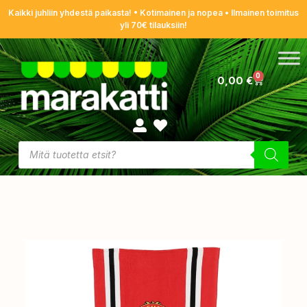
Kaikki juhliin yhdestä paikasta! • Kotimainen ja nopea • Ilmainen toimitus
yli 70€ tilauksiin!
0
0,00
€