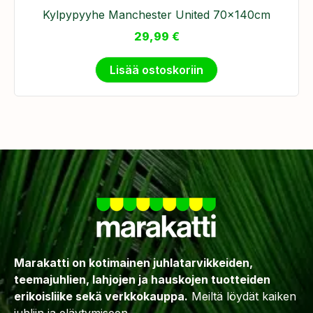
Kylpypyyhe Manchester United 70x140cm
29,99
€
Lisää ostoskoriin
Marakatti on kotimainen juhlatarvikkeiden,
teemajuhlien, lahjojen ja hauskojen tuotteiden
erikoisliike sekä verkkokauppa.
Meiltä löydät kaiken
juhliin ja eläytymiseen –