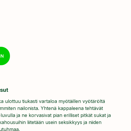
IN
sut
 ulottuu tiukasti vartaloa myötäillen vyötäröltä
eimmiten nailonista. Yhtenä kappaleena tehtävät
uvulla ja ne korvasivat pian erilliset pitkät sukat ja
ahousuihin liitetään usein seksikkyys ja niiden
kutuhmaa.