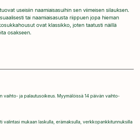
ovat useisiin naamiaisasuihin sen viimeisen silauksen.
suaalisesti tai naamiaisasusta riippuen jopa hieman
kosukkahousut ovat klassikko, joten taatusti näillä
eita osakseen.
n vaihto- ja palautusoikeus. Myymälöissä 14 päivän vaihto-
ti valintasi mukaan laskulla, erämaksulla, verkkopankkitunnuksilla