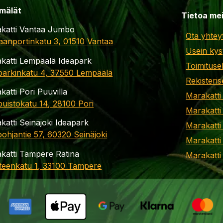
mälät
Tietoa me
katti Vantaa Jumbo
Ota yhtey
aanportinkatu 3, 01510 Vantaa
Usein kys
katti Lempäälä Ideapark
Toimituse
parkinkatu 4, 37550 Lempäälä
Rekisteris
katti Pori Puuvilla
Marakatti
apuistokatu 14, 28100 Pori
Marakatti
katti Seinäjoki Ideapark
Marakatti
ohjantie 57, 60320 Seinäjoki
Marakatti
katti Tampere Ratina
Marakatt
teenkatu 1, 33100 Tampere