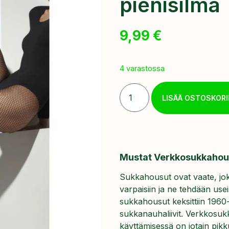
pienisilmä
9,99
€
4 varastossa
LISÄÄ OSTOSKORI
Mustat Verkkosukkahou
Sukkahousut ovat vaate, joka
varpaisiin ja ne tehdään us
sukkahousut keksittiin 1960-l
sukkanauhaliivit. Verkkosukk
käyttämisessä on jotain pik