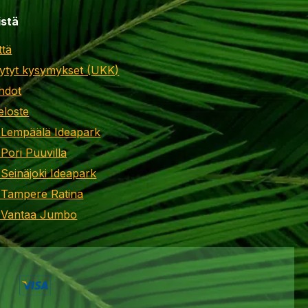
istä
ttä
ytyt kysymykset (UKK)
hdot
eloste
 Lempäälä Ideapark
 Pori Puuvilla
 Seinäjoki Ideapark
 Tampere Ratina
i Vantaa Jumbo