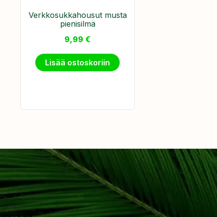
Verkkosukkahousut musta
pienisilmä
9,99
€
Lisää ostoskoriin