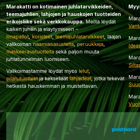
Marakatti on kotimainen juhlatarvikkeiden,
Myy
teemajuhlien, lahjojen ja hauskojen tuotteiden
Mara
erikoisliike sekä verkkokauppa.
Meiltä löydät
Vant
kaiken juhliin ja eläytymiseen –
ilmapallot
,
koristeet
,
teemajuhlatarvikkeet
, laajan
Mara
valikoiman
naamiaisasusteita
,
peruukkeja
,
Idea
maskeeraustuotteita
sekä paljon muuta
Mara
juhlatunnelman luomiseen.
Silt
Valikoimastamme löydät myös
lelut
,
Mara
pilailutuotteet
ja kekseliäät
lahjaideat
, jotka tekevät
Suup
hetkestä hauskemman ja muistettavan.
Mara
Vuol