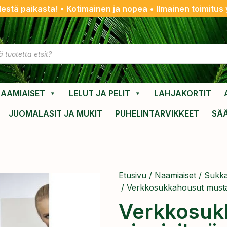
destä paikasta! • Kotimainen ja nopea • Ilmainen toimitus y
AAMIAISET
LELUT JA PELIT
LAHJAKORTIT
JUOMALASIT JA MUKIT
PUHELINTARVIKKEET
SÄ
Etusivu
/
Naamiaiset
/
Sukka
/ Verkkosukkahousut musta
Verkkosuk