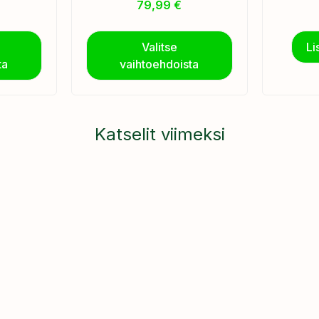
79,99
€
Valitse
Li
ta
vaihtoehdoista
Katselit viimeksi