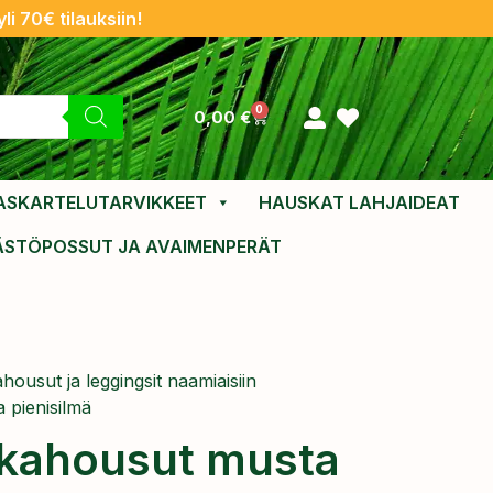
li 70€ tilauksiin!
0
0,00
€
ASKARTELUTARVIKKEET
HAUSKAT LAHJAIDEAT
ÄSTÖPOSSUT JA AVAIMENPERÄT
housut ja leggingsit naamiaisiin
 pienisilmä
kahousut musta