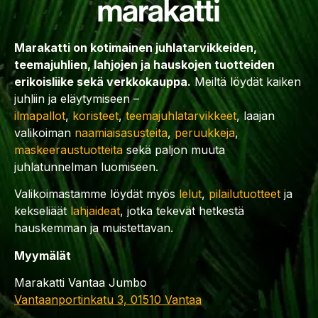
Marakatti on kotimainen juhlatarvikkeiden,
teemajuhlien, lahjojen ja hauskojen tuotteiden
erikoisliike sekä verkkokauppa.
Meiltä löydät kaiken
juhliin ja eläytymiseen –
ilmapallot
,
koristeet
,
teemajuhlatarvikkeet
, laajan
valikoiman
naamiaisasusteita
,
peruukkeja
,
maskeeraustuotteita
sekä paljon muuta
juhlatunnelman luomiseen.
Valikoimastamme löydät myös
lelut
,
pilailutuotteet
ja
kekseliäät
lahjaideat
, jotka tekevät hetkestä
hauskemman ja muistettavan.
Myymälät
Marakatti Vantaa Jumbo
Vantaanportinkatu 3, 01510 Vantaa