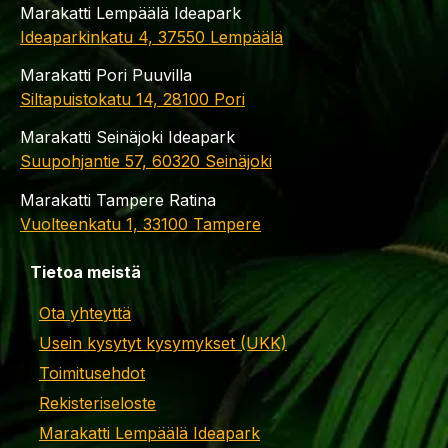
Marakatti Lempäälä Ideapark
Ideaparkinkatu 4, 37550 Lempäälä
Marakatti Pori Puuvilla
Siltapuistokatu 14, 28100 Pori
Marakatti Seinäjoki Ideapark
Suupohjantie 57, 60320 Seinäjoki
Marakatti Tampere Ratina
Vuolteenkatu 1, 33100 Tampere
Tietoa meistä
Ota yhteyttä
Usein kysytyt kysymykset (UKK)
Toimitusehdot
Rekisteriseloste
Marakatti Lempäälä Ideapark