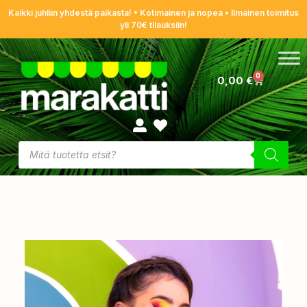
Kaikki juhliin yhdestä paikasta! • Kotimainen ja nopea • Ilmainen toimitus
yli 70€ tilauksiin!
0
0,00
€