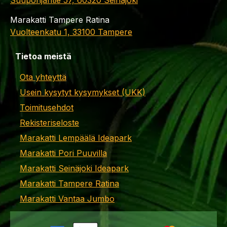
Suupohjantie 57, 60320 Seinäjoki
Marakatti Tampere Ratina
Vuolteenkatu 1, 33100 Tampere
Tietoa meistä
Ota yhteyttä
Usein kysytyt kysymykset (UKK)
Toimitusehdot
Rekisteriseloste
Marakatti Lempäälä Ideapark
Marakatti Pori Puuvilla
Marakatti Seinäjoki Ideapark
Marakatti Tampere Ratina
Marakatti Vantaa Jumbo