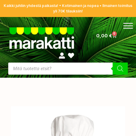
Kaikki juhliin yhdestä paikasta! • Kotimainen ja nopea • Ilmainen toimitus
yli 70€ tilauksiin!
0
0,00
€