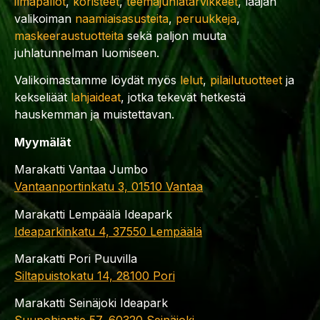
ilmapallot
,
koristeet
,
teemajuhlatarvikkeet
, laajan
valikoiman
naamiaisasusteita
,
peruukkeja
,
maskeeraustuotteita
sekä paljon muuta
juhlatunnelman luomiseen.
Valikoimastamme löydät myös
lelut
,
pilailutuotteet
ja
kekseliäät
lahjaideat
, jotka tekevät hetkestä
hauskemman ja muistettavan.
Myymälät
Marakatti Vantaa Jumbo
Vantaanportinkatu 3, 01510 Vantaa
Marakatti Lempäälä Ideapark
Ideaparkinkatu 4, 37550 Lempäälä
Marakatti Pori Puuvilla
Siltapuistokatu 14, 28100 Pori
Marakatti Seinäjoki Ideapark