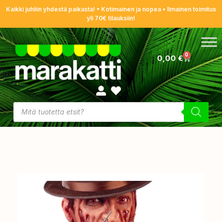
Kaikki juhliin yhdestä paikasta! • Kotimainen ja nopea • Ilmainen toimitus
yli 70€ tilauksiin!
0
0,00
€