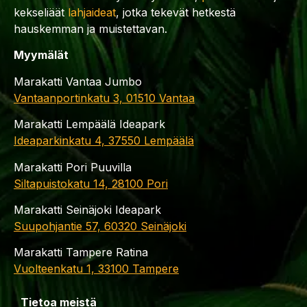
kekseliäät
lahjaideat
, jotka tekevät hetkestä
hauskemman ja muistettavan.
Myymälät
Marakatti Vantaa Jumbo
Vantaanportinkatu 3, 01510 Vantaa
Marakatti Lempäälä Ideapark
Ideaparkinkatu 4, 37550 Lempäälä
Marakatti Pori Puuvilla
Siltapuistokatu 14, 28100 Pori
Marakatti Seinäjoki Ideapark
Suupohjantie 57, 60320 Seinäjoki
Marakatti Tampere Ratina
Vuolteenkatu 1, 33100 Tampere
Tietoa meistä