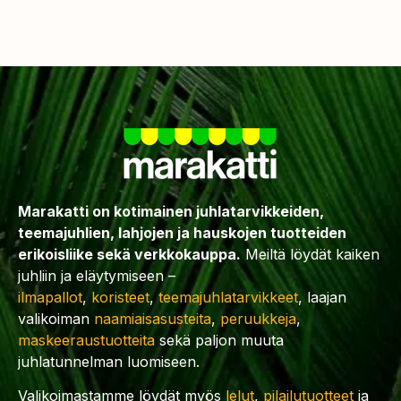
Marakatti on kotimainen juhlatarvikkeiden,
teemajuhlien, lahjojen ja hauskojen tuotteiden
erikoisliike sekä verkkokauppa.
Meiltä löydät kaiken
juhliin ja eläytymiseen –
ilmapallot
,
koristeet
,
teemajuhlatarvikkeet
, laajan
valikoiman
naamiaisasusteita
,
peruukkeja
,
maskeeraustuotteita
sekä paljon muuta
juhlatunnelman luomiseen.
Valikoimastamme löydät myös
lelut
,
pilailutuotteet
ja