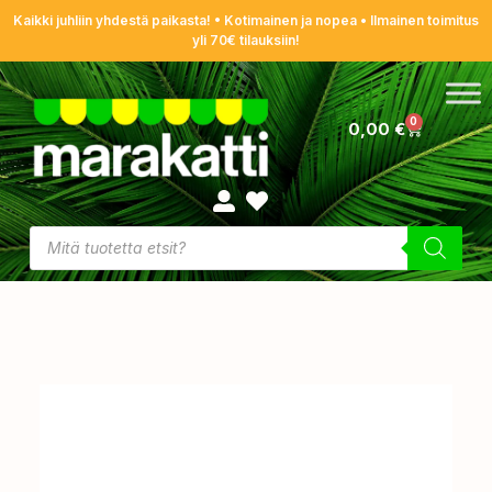
Kaikki juhliin yhdestä paikasta! • Kotimainen ja nopea • Ilmainen toimitus
yli 70€ tilauksiin!
0
0,00
€