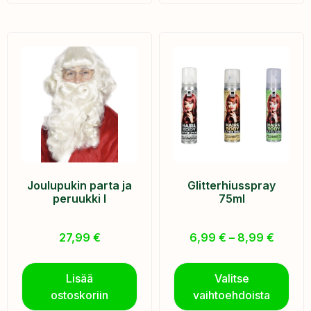
Joulupukin parta ja
Glitterhiusspray
peruukki I
75ml
27,99
€
6,99
€
–
8,99
€
Lisää
Valitse
ostoskoriin
vaihtoehdoista