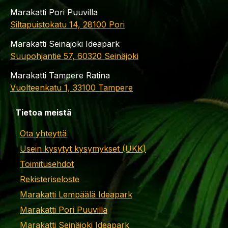
Marakatti Pori Puuvilla
Siltapuistokatu 14, 28100 Pori
Marakatti Seinäjoki Ideapark
Suupohjantie 57, 60320 Seinäjoki
Marakatti Tampere Ratina
Vuolteenkatu 1, 33100 Tampere
Tietoa meistä
Ota yhteyttä
Usein kysytyt kysymykset (UKK)
Toimitusehdot
Rekisteriseloste
Marakatti Lempäälä Ideapark
Marakatti Pori Puuvilla
Marakatti Seinäjoki Ideapark