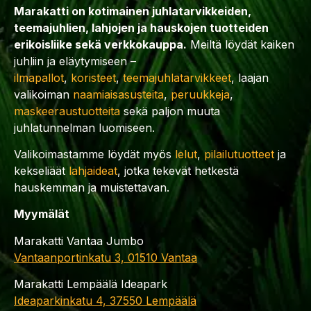
Marakatti on kotimainen juhlatarvikkeiden,
teemajuhlien, lahjojen ja hauskojen tuotteiden
erikoisliike sekä verkkokauppa.
Meiltä löydät kaiken
juhliin ja eläytymiseen –
ilmapallot
,
koristeet
,
teemajuhlatarvikkeet
, laajan
valikoiman
naamiaisasusteita
,
peruukkeja
,
maskeeraustuotteita
sekä paljon muuta
juhlatunnelman luomiseen.
Valikoimastamme löydät myös
lelut
,
pilailutuotteet
ja
kekseliäät
lahjaideat
, jotka tekevät hetkestä
hauskemman ja muistettavan.
Myymälät
Marakatti Vantaa Jumbo
Vantaanportinkatu 3, 01510 Vantaa
Marakatti Lempäälä Ideapark
Ideaparkinkatu 4, 37550 Lempäälä