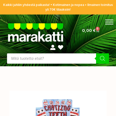
Kaikki juhliin yhdestä paikasta! • Kotimainen ja nopea • Ilmainen toimitus
yli 70€ tilauksiin!
0
0,00
€