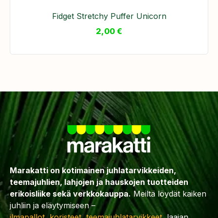
Fidget Stretchy Puffer Unicorn
2,00
€
Marakatti on kotimainen juhlatarvikkeiden,
teemajuhlien, lahjojen ja hauskojen tuotteiden
erikoisliike sekä verkkokauppa.
Meiltä löydät kaiken
juhliin ja eläytymiseen –
ilmapallot
,
koristeet
,
teemajuhlatarvikkeet
, laajan