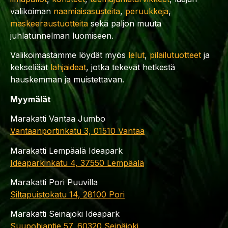
valikoiman
naamiaisasusteita
,
peruukkeja
,
maskeeraustuotteita
sekä paljon muuta
juhlatunnelman luomiseen.
Valikoimastamme löydät myös
lelut
,
pilailutuotteet
ja
kekseliäät
lahjaideat
, jotka tekevät hetkestä
hauskemman ja muistettavan.
Myymälät
Marakatti Vantaa Jumbo
Vantaanportinkatu 3, 01510 Vantaa
Marakatti Lempäälä Ideapark
Ideaparkinkatu 4, 37550 Lempäälä
Marakatti Pori Puuvilla
Siltapuistokatu 14, 28100 Pori
Marakatti Seinäjoki Ideapark
Suupohjantie 57, 60320 Seinäjoki