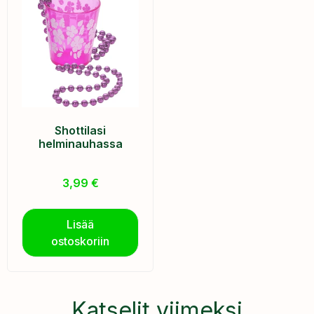
Shottilasi
helminauhassa
3,99
€
Lisää
ostoskoriin
Katselit viimeksi