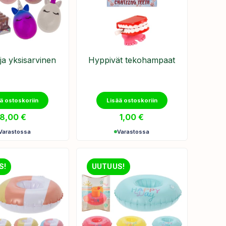
ja yksisarvinen
Hyppivät tekohampaat
ä ostoskoriin
Lisää ostoskoriin
8,00
€
1,00
€
Varastossa
Varastossa
S!
UUTUUS!