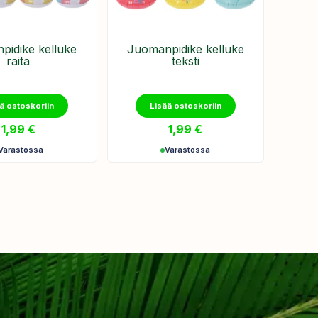
pidike kelluke
Juomanpidike kelluke
raita
teksti
ä ostoskoriin
Lisää ostoskoriin
1,99
€
1,99
€
Varastossa
Varastossa