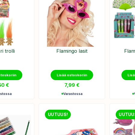
i trolli
Flamingo lasit
Flam
stoskoriin
Lisää ostoskoriin
Lisä
50
€
7,99
€
astossa
Varastossa
UUTUUS!
UUTUU