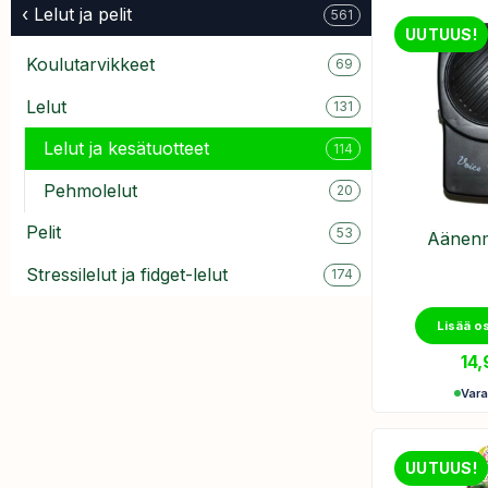
‹ Lelut ja pelit
561
UUTUUS!
Koulutarvikkeet
69
Lelut
131
Lelut ja kesätuotteet
114
Pehmolelut
20
Pelit
53
Äänenm
Stressilelut ja fidget-lelut
174
Lisää o
14
Var
UUTUUS!