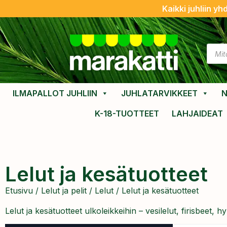
Kaikki juhliin yh
ILMAPALLOT JUHLIIN
JUHLATARVIKKEET
N
K-18-TUOTTEET
LAHJAIDEAT
Lelut ja kesätuotteet
Etusivu
/
Lelut ja pelit
/
Lelut
/ Lelut ja kesätuotteet
Lelut ja kesätuotteet ulkoleikkeihin – vesilelut, firisbeet, h