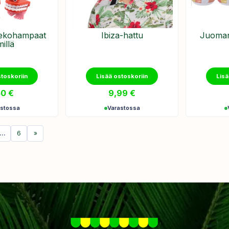
tekohampaat
Ibiza-hattu
Juoman
millä
stoskoriin
Lisää ostoskoriin
Lisä
50
€
9,99
€
astossa
Varastossa
…
6
»