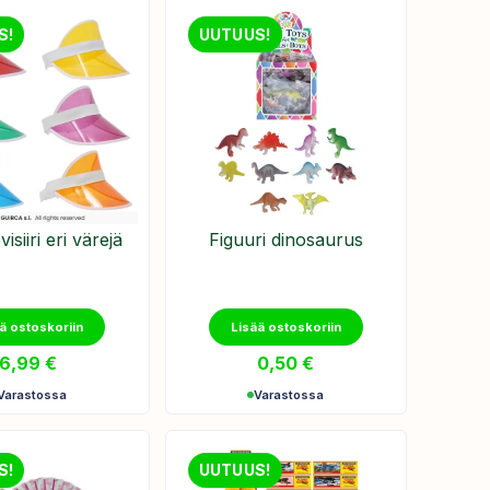
S!
UUTUUS!
isiiri eri värejä
Figuuri dinosaurus
ä ostoskoriin
Lisää ostoskoriin
6,99
€
0,50
€
Varastossa
Varastossa
S!
UUTUUS!