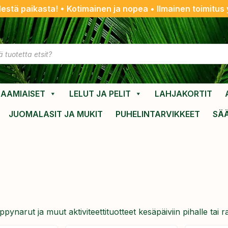
destä paikasta! • Kotimainen ja nopea • Ilmainen toimitus y
AAMIAISET
LELUT JA PELIT
LAHJAKORTIT
JUOMALASIT JA MUKIT
PUHELINTARVIKKEET
SÄ
yppynarut ja muut aktiviteettituotteet kesäpäiviin pihalle tai r