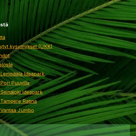
istä
ttä
ytyt kysymykset (UKK)
hdot
eloste
 Lempäälä Ideapark
 Pori Puuvilla
 Seinäjoki Ideapark
 Tampere Ratina
i Vantaa Jumbo