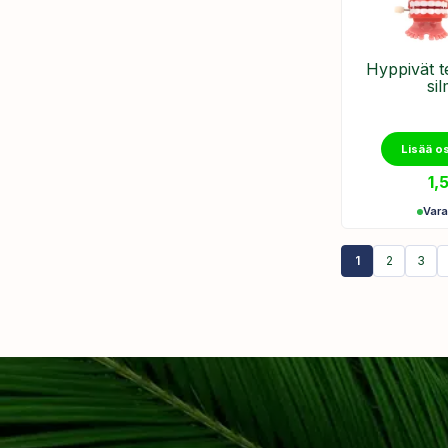
Hyppivät 
sil
Lisää o
1,
Var
1
2
3