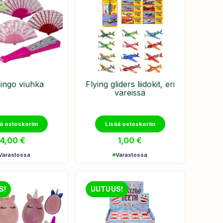
ingo viuhka
Flying gliders liidokit, eri
väreissä
ä ostoskoriin
Lisää ostoskoriin
4,00
€
1,00
€
Varastossa
Varastossa
S!
UUTUUS!