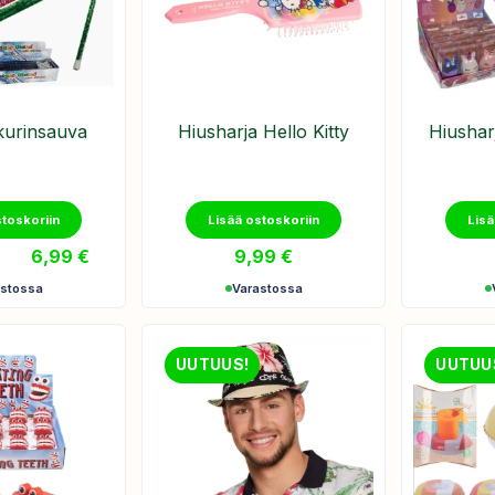
ikurinsauva
Hiusharja Hello Kitty
Hiushar
stoskoriin
Lisää ostoskoriin
Lisä
–
6,99
€
9,99
€
astossa
Varastossa
UUTUUS!
UUTUU