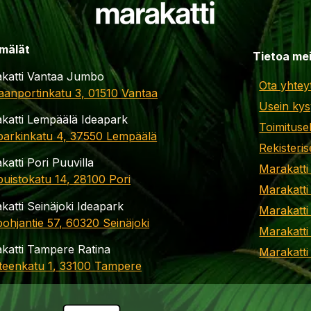
mälät
Tietoa me
katti Vantaa Jumbo
Ota yhtey
aanportinkatu 3, 01510 Vantaa
Usein kys
katti Lempäälä Ideapark
Toimituse
parkinkatu 4, 37550 Lempäälä
Rekisteris
katti Pori Puuvilla
Marakatti
apuistokatu 14, 28100 Pori
Marakatti
katti Seinäjoki Ideapark
Marakatti
ohjantie 57, 60320 Seinäjoki
Marakatti
katti Tampere Ratina
Marakatt
teenkatu 1, 33100 Tampere