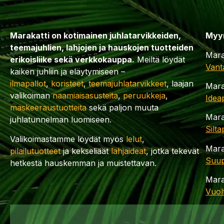
Marakatti on kotimainen juhlatarvikkeiden,
Myy
teemajuhlien, lahjojen ja hauskojen tuotteiden
Mara
erikoisliike sekä verkkokauppa.
Meiltä löydät
Vant
kaiken juhliin ja eläytymiseen –
ilmapallot
,
koristeet
,
teemajuhlatarvikkeet
, laajan
Mara
valikoiman
naamiaisasusteita
,
peruukkeja
,
Idea
maskeeraustuotteita
sekä paljon muuta
Mara
juhlatunnelman luomiseen.
Silt
Valikoimastamme löydät myös
lelut
,
Mara
pilailutuotteet
ja kekseliäät
lahjaideat
, jotka tekevät
Suup
hetkestä hauskemman ja muistettavan.
Mara
Vuol