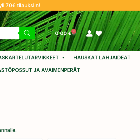
li 70€ tilauksiin!
0
0,00
€
ASKARTELUTARVIKKEET
HAUSKAT LAHJAIDEAT
ÄSTÖPOSSUT JA AVAIMENPERÄT
annalle.