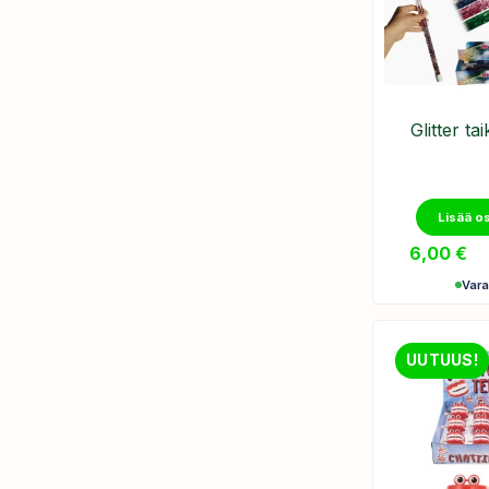
Glitter ta
Lisää o
6,00
€
Var
UUTUUS!