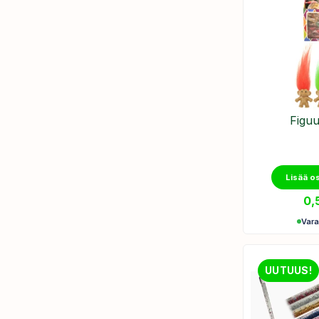
Figuur
Lisää o
0,
Var
UUTUUS!