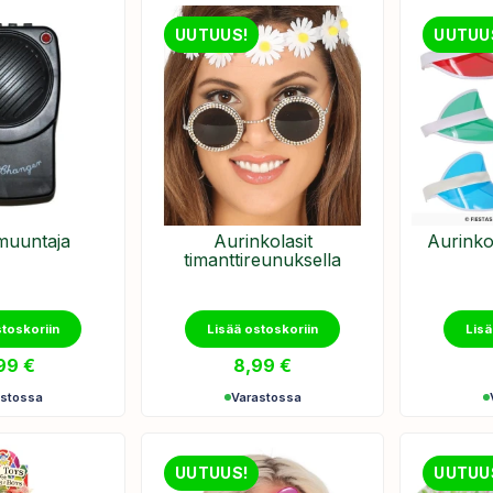
UUTUUS!
UUTUU
uuntaja
Aurinkolasit
Aurinkov
timanttireunuksella
stoskoriin
Lisää ostoskoriin
Lisä
,99
€
8,99
€
astossa
Varastossa
UUTUUS!
UUTUU