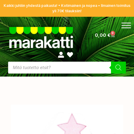
Kaikki juhliin yhdestä paikasta! • Kotimainen ja nopea • Ilmainen toimitus
yli 70€ tilauksiin!
0
0,00
€