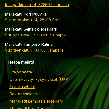
Ideaparkinkatu 4, 37550 Lempäälä
Marakatti Pori Puuvilla
Siltapuistokatu 14, 28100 Pori
Marakatti Seinäjoki Ideapark
Suupohjantie 57, 60320 Seinäjoki
Marakatti Tampere Ratina
Vuolteenkatu 1, 33100 Tampere
Tietoa meistä
Ota yhteyttä
Usein kysytyt kysymykset (UKK)
Toimitusehdot
Rekisteriseloste
Marakatti Lempäälä Ideapark
Marakatti Pori Puuvilla