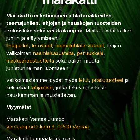
Marakatti on kotimainen juhlatarvikkeiden,
teemajuhlien, lahjojen ja hauskojen tuotteiden
erikoisliike sekä verkkokauppa.
Meiltä löydät kaiken
juhliin ja eläytymiseen –
ilmapallot
,
koristeet
,
teemajuhlatarvikkeet
, laajan
valikoiman
naamiaisasusteita
,
peruukkeja
,
maskeeraustuotteita
sekä paljon muuta
juhlatunnelman luomiseen.
Valikoimastamme löydät myös
lelut
,
pilailutuotteet
ja
kekseliäät
lahjaideat
, jotka tekevät hetkestä
hauskemman ja muistettavan.
Myymälät
Marakatti Vantaa Jumbo
Vantaanportinkatu 3, 01510 Vantaa
Marakatti Lempäälä Ideapark