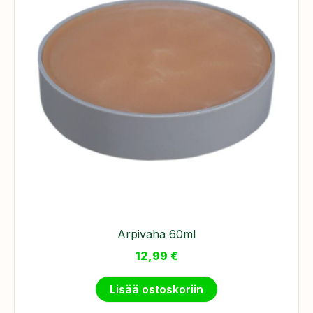
Arpivaha 60ml
12,99
€
Lisää ostoskoriin