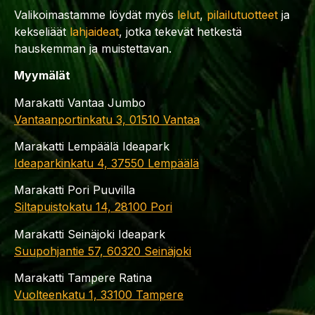
Valikoimastamme löydät myös
lelut
,
pilailutuotteet
ja
kekseliäät
lahjaideat
, jotka tekevät hetkestä
hauskemman ja muistettavan.
Myymälät
Marakatti Vantaa Jumbo
Vantaanportinkatu 3, 01510 Vantaa
Marakatti Lempäälä Ideapark
Ideaparkinkatu 4, 37550 Lempäälä
Marakatti Pori Puuvilla
Siltapuistokatu 14, 28100 Pori
Marakatti Seinäjoki Ideapark
Suupohjantie 57, 60320 Seinäjoki
Marakatti Tampere Ratina
Vuolteenkatu 1, 33100 Tampere