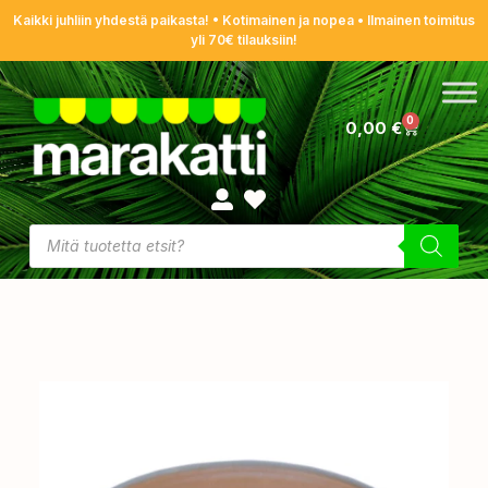
Kaikki juhliin yhdestä paikasta! • Kotimainen ja nopea • Ilmainen toimitus
yli 70€ tilauksiin!
0
0,00
€