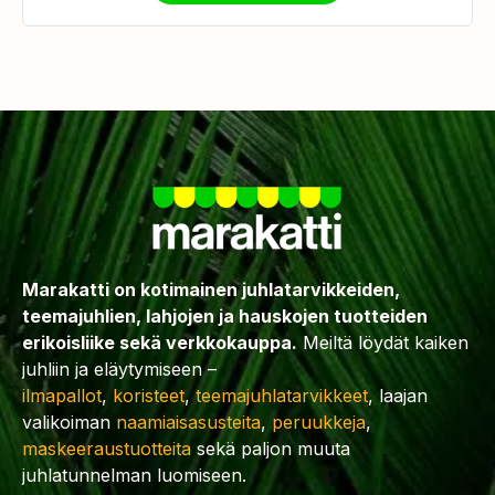
Marakatti on kotimainen juhlatarvikkeiden,
teemajuhlien, lahjojen ja hauskojen tuotteiden
erikoisliike sekä verkkokauppa.
Meiltä löydät kaiken
juhliin ja eläytymiseen –
ilmapallot
,
koristeet
,
teemajuhlatarvikkeet
, laajan
valikoiman
naamiaisasusteita
,
peruukkeja
,
maskeeraustuotteita
sekä paljon muuta
juhlatunnelman luomiseen.