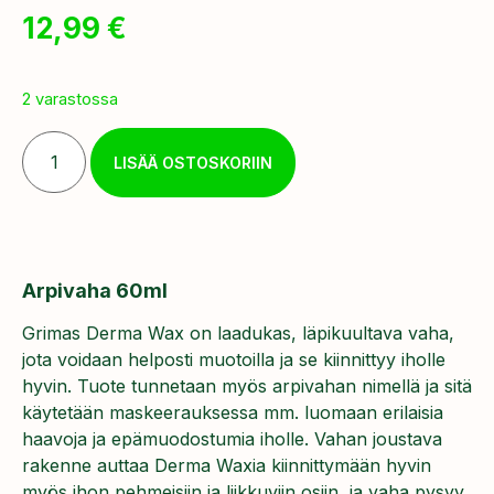
12,99
€
2 varastossa
LISÄÄ OSTOSKORIIN
Arpivaha 60ml
Grimas Derma Wax on laadukas, läpikuultava vaha,
jota voidaan helposti muotoilla ja se kiinnittyy iholle
hyvin. Tuote tunnetaan myös arpivahan nimellä ja sitä
käytetään maskeerauksessa mm. luomaan erilaisia
haavoja ja epämuodostumia iholle. Vahan joustava
rakenne auttaa Derma Waxia kiinnittymään hyvin
myös ihon pehmeisiin ja liikkuviin osiin, ja vaha pysyy