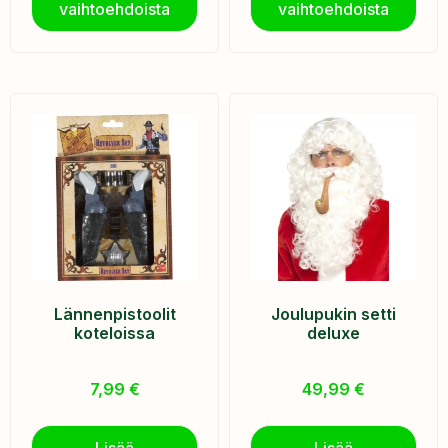
vaihtoehdoista
vaihtoehdoista
Lännenpistoolit
Joulupukin setti
koteloissa
deluxe
7,99
€
49,99
€
Lisää
Lisää