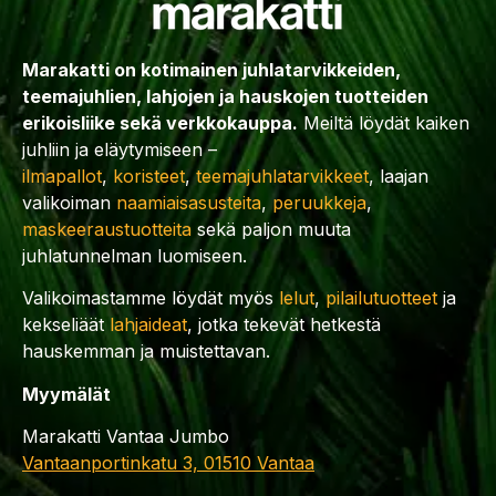
Marakatti on kotimainen juhlatarvikkeiden,
teemajuhlien, lahjojen ja hauskojen tuotteiden
erikoisliike sekä verkkokauppa.
Meiltä löydät kaiken
juhliin ja eläytymiseen –
ilmapallot
,
koristeet
,
teemajuhlatarvikkeet
, laajan
valikoiman
naamiaisasusteita
,
peruukkeja
,
maskeeraustuotteita
sekä paljon muuta
juhlatunnelman luomiseen.
Valikoimastamme löydät myös
lelut
,
pilailutuotteet
ja
kekseliäät
lahjaideat
, jotka tekevät hetkestä
hauskemman ja muistettavan.
Myymälät
Marakatti Vantaa Jumbo
Vantaanportinkatu 3, 01510 Vantaa