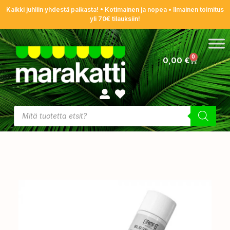
Kaikki juhliin yhdestä paikasta! • Kotimainen ja nopea • Ilmainen toimitus
yli 70€ tilauksiin!
0
0,00
€