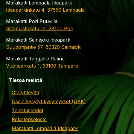
Marakatti Lempäälä Ideapark
Ideaparkinkatu 4, 37550 Lempäälä
Marakatti Pori Puuvilla
Siltapuistokatu 14, 28100 Pori
Marakatti Seinäjoki Ideapark
Suupohjantie 57, 60320 Seinäjoki
Marakatti Tampere Ratina
Vuolteenkatu 1, 33100 Tampere
Tietoa meistä
Ota yhteyttä
Usein kysytyt kysymykset (UKK)
Toimitusehdot
Rekisteriseloste
Marakatti Lempäälä Ideapark