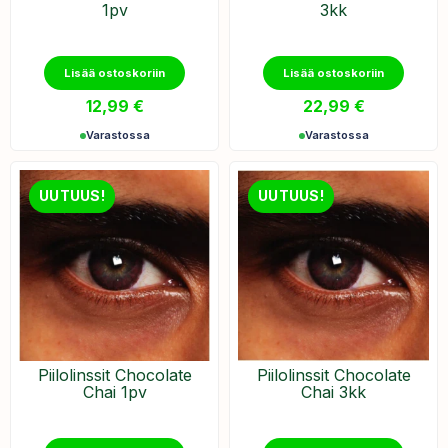
1pv
3kk
Lisää ostoskoriin
Lisää ostoskoriin
12,99
€
22,99
€
Varastossa
Varastossa
UUTUUS!
UUTUUS!
Piilolinssit Chocolate
Piilolinssit Chocolate
Chai 1pv
Chai 3kk