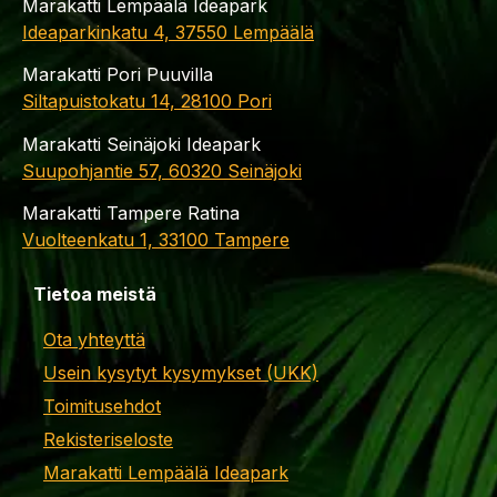
Marakatti Lempäälä Ideapark
Ideaparkinkatu 4, 37550 Lempäälä
Marakatti Pori Puuvilla
Siltapuistokatu 14, 28100 Pori
Marakatti Seinäjoki Ideapark
Suupohjantie 57, 60320 Seinäjoki
Marakatti Tampere Ratina
Vuolteenkatu 1, 33100 Tampere
Tietoa meistä
Ota yhteyttä
Usein kysytyt kysymykset (UKK)
Toimitusehdot
Rekisteriseloste
Marakatti Lempäälä Ideapark