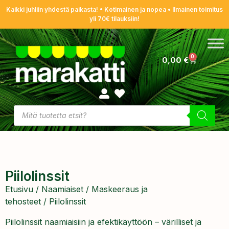
Kaikki juhliin yhdestä paikasta! • Kotimainen ja nopea • Ilmainen toimitus
yli 70€ tilauksiin!
0
0,00
€
Piilolinssit
Etusivu
/
Naamiaiset
/
Maskeeraus ja
tehosteet
/ Piilolinssit
Piilolinssit naamiaisiin ja efektikäyttöön – värilliset ja