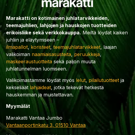
Marakatti on kotimainen juhlatarvikkeiden,
teemajuhlien, lahjojen ja hauskojen tuotteiden
erikoisliike sekä verkkokauppa.
Meiltä löydät kaiken
juhliin ja eläytymiseen –
ilmapallot
,
koristeet
,
teemajuhlatarvikkeet
, laajan
valikoiman
naamiaisasusteita
,
peruukkeja
,
maskeeraustuotteita
sekä paljon muuta
juhlatunnelman luomiseen.
Valikoimastamme löydät myös
lelut
,
pilailutuotteet
ja
kekseliäät
lahjaideat
, jotka tekevät hetkestä
hauskemman ja muistettavan.
Myymälät
Marakatti Vantaa Jumbo
Vantaanportinkatu 3, 01510 Vantaa