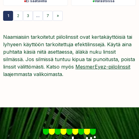
Ei saatavilla
Varastossa
1
2
3
…
7
»
Naamiaisiin tarkoitetut piilolinssit ovat kertakäyttöisiä tai
lyhyeen käyttöön tarkoitettuja efektilinssejä. Käytä aina
puhtaita käsiä niitä asettaessa, äläkä nuku linssit
silmässä. Jos silmissä tuntuu kipua tai punoitusta, poista
linssit välittömästi. Katso myös
MesmerEyez-piilolinssit
laajemmasta valikoimasta.