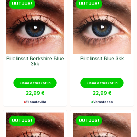
UUTUUS!
UUTUUS!
Piilolinssit Berkshire Blue
Piilolinssit Blue 3kk
3kk
Lisää ostoskoriin
Lisää ostoskoriin
22,99
€
22,99
€
Ei saatavilla
Varastossa
UUTUUS!
UUTUUS!