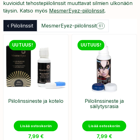
kuvioidut tehostepiilolinssit muuttavat silmien ulkonäön
täysin. Katso myös
MesmerEyez-piilolinssit
.
‹ Piilolinssit
MesmerEyez-piilolinssit
61
UUTUUS!
UUTUUS!
Piilolinssineste ja kotelo
Piilolinssineste ja
säilytysrasia
Lisää ostoskoriin
Lisää ostoskoriin
7,99
€
7,99
€