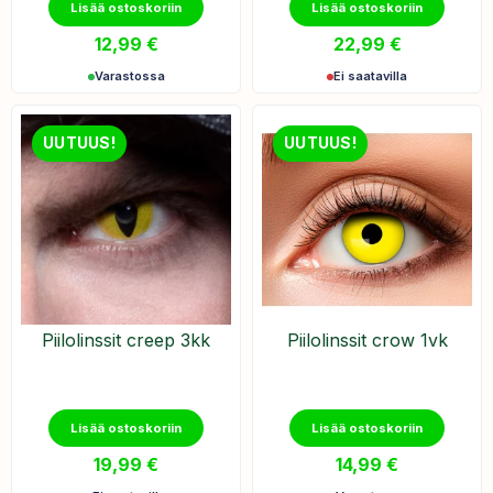
Lisää ostoskoriin
Lisää ostoskoriin
12,99
€
22,99
€
Varastossa
Ei saatavilla
UUTUUS!
UUTUUS!
Piilolinssit creep 3kk
Piilolinssit crow 1vk
Lisää ostoskoriin
Lisää ostoskoriin
19,99
€
14,99
€