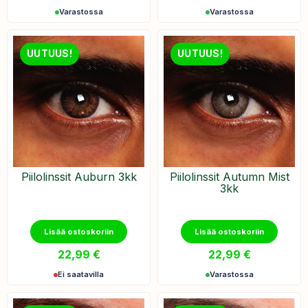
Varastossa
Varastossa
UUTUUS!
UUTUUS!
Piilolinssit Auburn 3kk
Piilolinssit Autumn Mist
3kk
Lisää ostoskoriin
Lisää ostoskoriin
22,99
€
22,99
€
Ei saatavilla
Varastossa