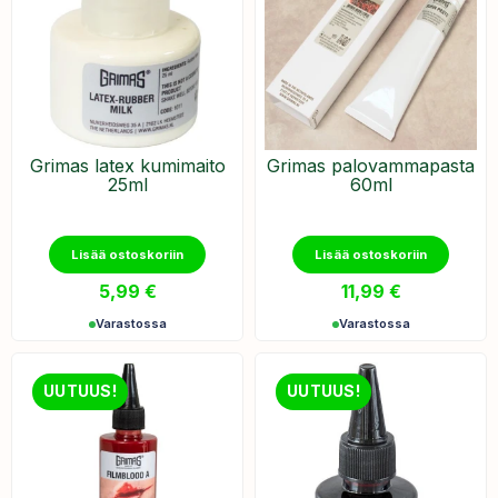
Grimas latex kumimaito
Grimas palovammapasta
25ml
60ml
Lisää ostoskoriin
Lisää ostoskoriin
5,99
€
11,99
€
Varastossa
Varastossa
UUTUUS!
UUTUUS!