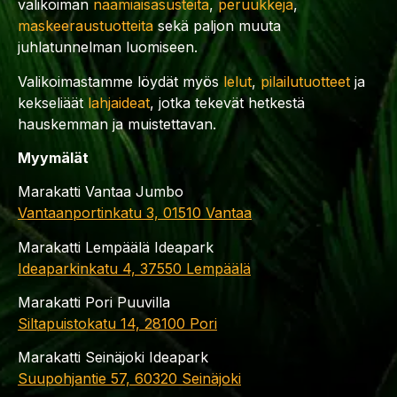
valikoiman
naamiaisasusteita
,
peruukkeja
,
maskeeraustuotteita
sekä paljon muuta
juhlatunnelman luomiseen.
Valikoimastamme löydät myös
lelut
,
pilailutuotteet
ja
kekseliäät
lahjaideat
, jotka tekevät hetkestä
hauskemman ja muistettavan.
Myymälät
Marakatti Vantaa Jumbo
Vantaanportinkatu 3, 01510 Vantaa
Marakatti Lempäälä Ideapark
Ideaparkinkatu 4, 37550 Lempäälä
Marakatti Pori Puuvilla
Siltapuistokatu 14, 28100 Pori
Marakatti Seinäjoki Ideapark
Suupohjantie 57, 60320 Seinäjoki