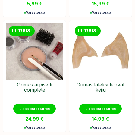
5,99
€
15,99
€
Varastossa
Varastossa
UUTUUS!
UUTUUS!
Grimas arpisetti
Grimas lateksi korvat
complete
keiju
Lisää ostoskoriin
Lisää ostoskoriin
24,99
€
14,99
€
Varastossa
Varastossa