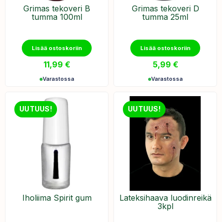
Grimas tekoveri B
Grimas ​tekoveri D
tumma 100ml
tumma 25ml
Lisää ostoskoriin
Lisää ostoskoriin
11,99
€
5,99
€
Varastossa
Varastossa
UUTUUS!
UUTUUS!
Iholiima Spirit gum
Lateksihaava luodinreikä
3kpl