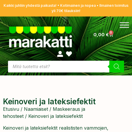
Kaikki juhliin yhdestä paikasta! • Kotimainen ja nopea • Ilmainen toimitus
yli 70€ tilauksiin!
0
0,00
€
Keinoveri ja lateksiefektit
Etusivu
/
Naamiaiset
/
Maskeeraus ja
tehosteet
/ Keinoveri ja lateksiefektit
Keinoveri ja lateksiefektit realististen vammojen,