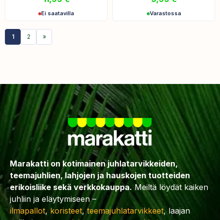
Ei saatavilla
Varastossa
1
2
»
Marakatti on kotimainen juhlatarvikkeiden,
teemajuhlien, lahjojen ja hauskojen tuotteiden
erikoisliike sekä verkkokauppa.
Meiltä löydät kaiken
juhliin ja eläytymiseen –
ilmapallot
,
koristeet
,
teemajuhlatarvikkeet
, laajan