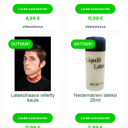
Lisää ostoskoriin
Lisää ostoskoriin
4,99
€
11,99
€
Varastossa
Varastossa
UUTUUS!
UUTUUS!
Lateksihaava viilletty
Nestemäinen lateksi
kaula
28ml
Lisää ostoskoriin
Lisää ostoskoriin
11,99
€
5,99
€