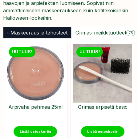
haavojen ja arpiefektien luomiseen. Sopivat niin
ammattimaiseen maskeeraukseen kuin kotitekoisiinkin
Halloween-lookeihin.
‹ Maskeeraus ja tehosteet
Grimas-meikkituotteet
75
UUTUUS!
UUTUUS!
Arpivaha pehmeä 25ml
Grimas arpisetti basic
Lisää ostoskoriin
Lisää ostoskoriin