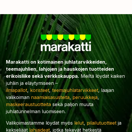
Marakatti on kotimainen juhlatarvikkeiden,
teemajuhlien, lahjojen ja hauskojen tuotteiden
erikoisliike sekä verkkokauppa.
Meiltä löydät kaiken
juhliin ja eläytymiseen –
ilmapallot
,
koristeet
,
teemajuhlatarvikkeet
, laajan
valikoiman
naamiaisasusteita
,
peruukkeja
,
maskeeraustuotteita
sekä paljon muuta
juhlatunnelman luomiseen.
Valikoimastamme löydät myös
lelut
,
pilailutuotteet
ja
kekseliäät
lahjaideat
, jotka tekevät hetkestä