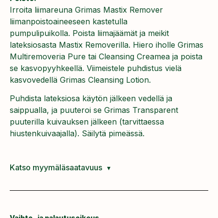
Irroita liimareuna Grimas Mastix Remover
liimanpoistoaineeseen kastetulla
pumpulipuikolla.
Poista liimajäämät ja meikit
lateksiosasta Mastix Removerilla.
Hiero iholle Grimas
Multiremoveria Pure tai Cleansing Creamea ja poista
se kasvopyyhkeellä.
Viimeistele puhdistus vielä
kasvovedellä Grimas Cleansing Lotion.
Puhdista lateksiosa käytön jälkeen vedellä ja
saippualla, ja puuteroi se Grimas Transparent
puuterilla kuivauksen jälkeen (tarvittaessa
hiustenkuivaajalla).
Säilytä pimeässä.
Katso myymäläsaatavuus
Vaihto- ja palautusoikeus