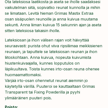
Ota lateksiosa laatikosta ja aseta se iholle saadaksesi
vaikutelman siitä, sopivatko reunat kunnolla ja mihin
se liimataan.
Levitä hieman Grimas Mastix Extraa
osan sisäpuolen reunoille ja anna kuivua muutama
sekunti.
Anna liiman kuivua 15 sekunnin ajan ja aseta
sitten lateksiosa takaisin iholle.
Lateksiosan ja ihon välisen rajan voit häivyttää
seuraavasti: purista ohut viiva ripsiliimaa meikkisienen
reunaan, ja taputtele se lateksiosan reunan ja ihon
liitoskohtaan.
Anna kuivua, nopeuta kuivumista
hiustenkuivaajalla, kunnes lopputulos on
läpikuultava.
Toista kunnes irto-osan reuna ohenee
huomaamattomaksi.
Värjää irto-osan ohennetut reunat aiemmin jo
käytetyllä värillä.
Puuteroi se kauttaaltaan Grimas
Transparent tai Fixing Powderilla ja pyyhi
ylimääräinen puuteri pois.
Poisto: