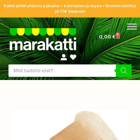
Kaikki juhliin yhdestä paikasta! • Kotimainen ja nopea • Ilmainen toimitus
yli 70€ tilauksiin!
0
0,00
€