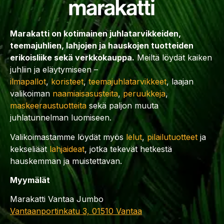
Marakatti on kotimainen juhlatarvikkeiden,
teemajuhlien, lahjojen ja hauskojen tuotteiden
erikoisliike sekä verkkokauppa.
Meiltä löydät kaiken
juhliin ja eläytymiseen –
ilmapallot
,
koristeet
,
teemajuhlatarvikkeet
, laajan
valikoiman
naamiaisasusteita
,
peruukkeja
,
maskeeraustuotteita
sekä paljon muuta
juhlatunnelman luomiseen.
Valikoimastamme löydät myös
lelut
,
pilailutuotteet
ja
kekseliäät
lahjaideat
, jotka tekevät hetkestä
hauskemman ja muistettavan.
Myymälät
Marakatti Vantaa Jumbo
Vantaanportinkatu 3, 01510 Vantaa