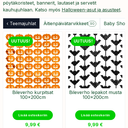
pöytäkoristeet, bannerit, lautaset ja servetit
kauhujuhlaan. Katso myös
Halloween-asut ja asusteet
.
‹ Teemajuhlat
Äitienpäivätarvikkeet
Baby Show
90
UUTUUS!
UUTUUS!
Bileverho kurpitsat
Bileverho lepakot musta
100x200cm
100x200cm
Lisää ostoskoriin
Lisää ostoskoriin
9,99
€
9,99
€