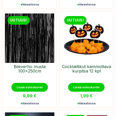
Varastossa
Varastossa
UUTUUS!
UUTUUS!
Bileverho musta
Cocktailtikut kammottava
100x250cm
kurpitsa 12 kpl
Lisää ostoskoriin
Lisää ostoskoriin
9,99
€
1,99
€
Varastossa
Varastossa