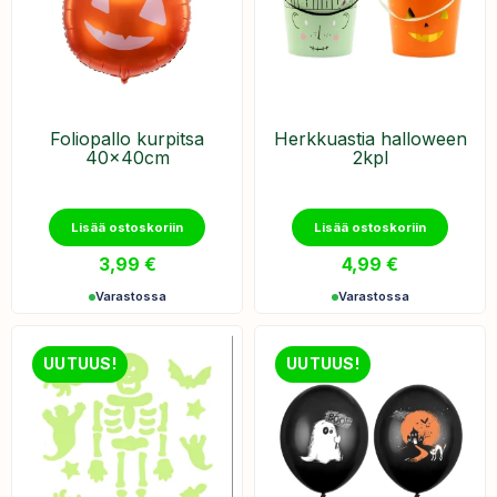
Foliopallo kurpitsa
Herkkuastia halloween
40x40cm
2kpl
Lisää ostoskoriin
Lisää ostoskoriin
3,99
€
4,99
€
Varastossa
Varastossa
UUTUUS!
UUTUUS!