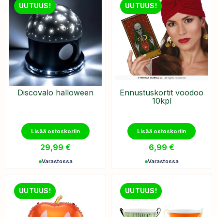
UUTUUS!
UUTUUS!
Discovalo halloween
Ennustuskortit voodoo
10kpl
Lisää ostoskoriin
Lisää ostoskoriin
29,99
€
6,99
€
Varastossa
Varastossa
UUTUUS!
UUTUUS!