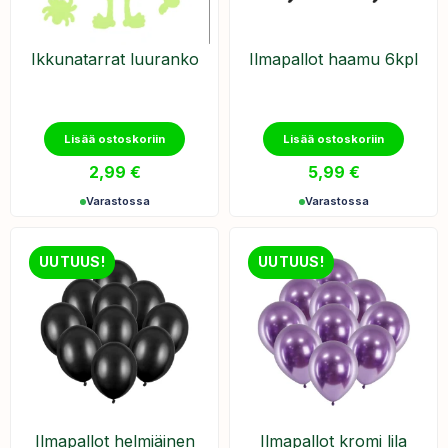
Ikkunatarrat luuranko
Ilmapallot haamu 6kpl
Lisää ostoskoriin
Lisää ostoskoriin
2,99
€
5,99
€
Varastossa
Varastossa
UUTUUS!
UUTUUS!
Ilmapallot helmiäinen
Ilmapallot kromi lila