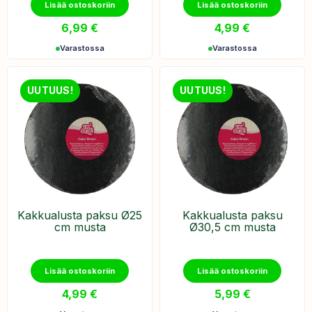
Lisää ostoskoriin
Lisää ostoskoriin
6,99
€
4,99
€
Varastossa
Varastossa
UUTUUS!
UUTUUS!
Kakkualusta paksu Ø25
Kakkualusta paksu
cm musta
Ø30,5 cm musta
Lisää ostoskoriin
Lisää ostoskoriin
4,99
€
5,99
€