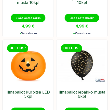
musta 10kpl
10kpl
Lisää ostoskoriin
Lisää ostoskoriin
4,99
€
4,99
€
Varastossa
Varastossa
UUTUUS!
UUTUUS!
Ilmapallot kurpitsa LED
Ilmapallot lepakko musta
5kpl
6kpl