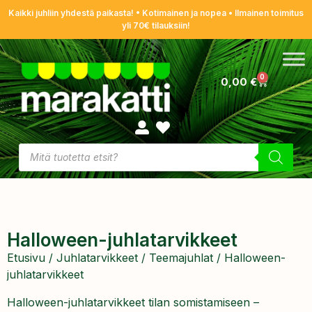
Kaikki juhliin yhdestä paikasta! • Kotimainen ja nopea • Ilmainen toimitus
yli 70€ tilauksiin!
0
0,00
€
Halloween-juhlatarvikkeet
Etusivu
/
Juhlatarvikkeet
/
Teemajuhlat
/ Halloween-
juhlatarvikkeet
Halloween-juhlatarvikkeet tilan somistamiseen –