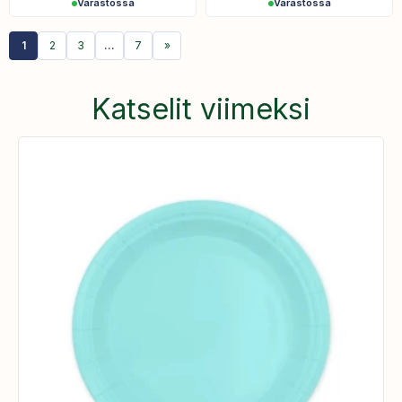
Varastossa
Varastossa
1
2
3
…
7
»
Katselit viimeksi