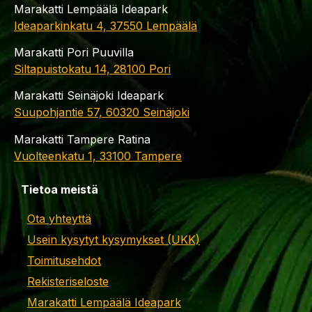
Marakatti Lempäälä Ideapark
Ideaparkinkatu 4, 37550 Lempäälä
Marakatti Pori Puuvilla
Siltapuistokatu 14, 28100 Pori
Marakatti Seinäjoki Ideapark
Suupohjantie 57, 60320 Seinäjoki
Marakatti Tampere Ratina
Vuolteenkatu 1, 33100 Tampere
Tietoa meistä
Ota yhteyttä
Usein kysytyt kysymykset (UKK)
Toimitusehdot
Rekisteriseloste
Marakatti Lempäälä Ideapark