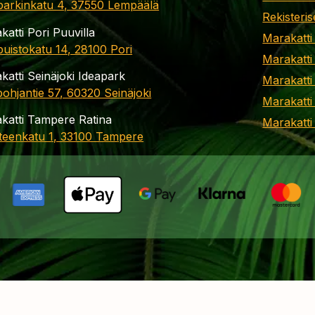
parkinkatu 4, 37550 Lempäälä
Rekisteris
katti Pori Puuvilla
Marakatti
apuistokatu 14, 28100 Pori
Marakatti
katti Seinäjoki Ideapark
Marakatti
ohjantie 57, 60320 Seinäjoki
Marakatti
katti Tampere Ratina
Marakatt
teenkatu 1, 33100 Tampere