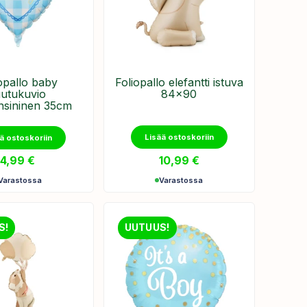
opallo baby
​Foliopallo elefantti istuva
uutukuvio
84x90
nsininen 35cm
Lisää ostoskoriin
ä ostoskoriin
4,99
€
10,99
€
Varastossa
Varastossa
S!
UUTUUS!