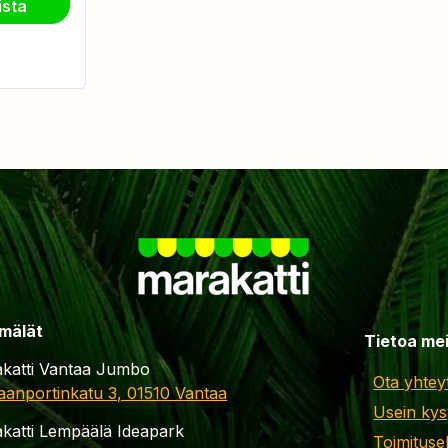
ista
mälät
Tietoa me
katti Vantaa Jumbo
Ota yhtey
aanportinkatu 3, 01510 Vantaa
Usein kys
katti Lempäälä Ideapark
Toimituse