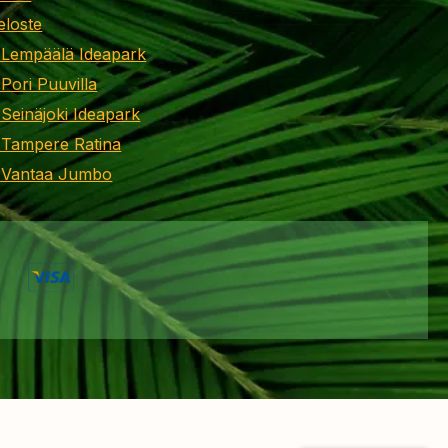
eloste
 Lempäälä Ideapark
 Pori Puuvilla
 Seinäjoki Ideapark
 Tampere Ratina
i Vantaa Jumbo