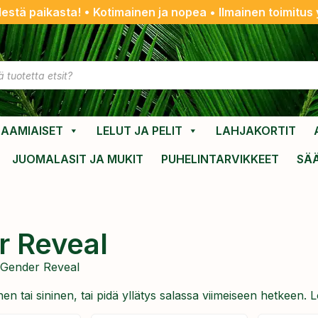
destä paikasta! • Kotimainen ja nopea • Ilmainen toimitus y
AAMIAISET
LELUT JA PELIT
LAHJAKORTIT
JUOMALASIT JA MUKIT
PUHELINTARVIKKEET
SÄ
r Reveal
 Gender Reveal
tai sininen, tai pidä yllätys salassa viimeiseen hetkeen. Löy