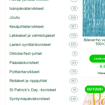
Isänpäivätarvikkeet
35
Joulu
309
Kesäjuhlatarvikkeet
187
Lakkiaiset ja valmistujaiset
179
Bileverho v
100x
Lasten synttärikoristeet
420
Oktoberfest-juhlat
11
Lisää o
Pääsiäiskoristeet
93
9,
Polttaritarvikkeet
174
Var
Ristiäiset ja rippijuhlat
197
UUTUUS!
St Patrick's Day -koristeet
16
Syntymäpäiväkoristeet
535