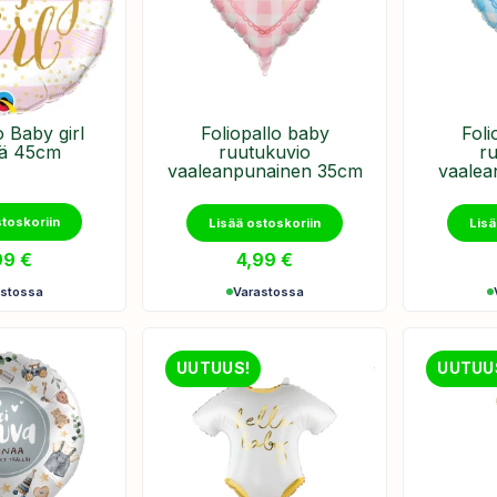
o Baby girl
Foliopallo baby
Foli
ä 45cm
ruutukuvio
r
vaaleanpunainen 35cm
vaalea
stoskoriin
Lisää ostoskoriin
Lisä
99
€
4,99
€
astossa
Varastossa
UUTUUS!
UUTUU