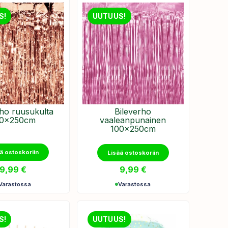
S!
UUTUUS!
rho ruusukulta
Bileverho
00x250cm
vaaleanpunainen
100x250cm
ä ostoskoriin
Lisää ostoskoriin
9,99
€
9,99
€
Varastossa
Varastossa
S!
UUTUUS!