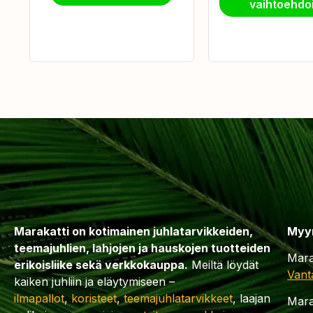
vaihtoehdo
Marakatti on kotimainen juhlatarvikkeiden,
Myy
teemajuhlien, lahjojen ja hauskojen tuotteiden
Mara
erikoisliike sekä verkkokauppa.
Meiltä löydät
Vant
kaiken juhliin ja eläytymiseen –
ilmapallot
,
koristeet
,
teemajuhlatarvikkeet
, laajan
Mara