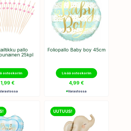
ailtikku pallo
​Foliopallo Baby boy 45cm
punainen 25kpl
ä ostoskoriin
Lisää ostoskoriin
1,99
€
4,99
€
Varastossa
Varastossa
S!
UUTUUS!