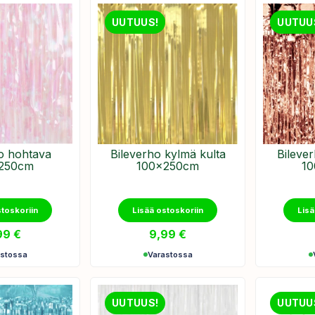
UUTUUS!
UUTUU
o hohtava
Bileverho kylmä kulta
Bileve
250cm
100x250cm
1
stoskoriin
Lisää ostoskoriin
Lisä
99
€
9,99
€
astossa
Varastossa
UUTUUS!
UUTUU