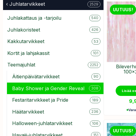
‹ Juhlatarvikkeet
2529
UUTUUS!
Juhlakattaus ja -tarjoilu
540
Juhlakoristeet
426
Kakkutarvikkeet
53
Kortit ja lahjakassit
101
Teemajuhlat
2252
Bileverh
100x
Äitienpäivätarvikkeet
90
Baby Shower ja Gender Reveal
308
Lisää o
Festaritarvikkeet ja Pride
189
9,
Var
Häätarvikkeet
236
Halloween-juhlatarvikkeet
106
UUTUUS!
Havaiji-juhlatarvikkeet
151