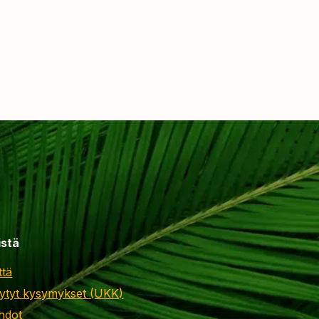
istä
ttä
ytyt kysymykset (UKK)
hdot