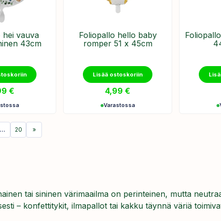
o hei vauva
Foliopallo hello baby
​Foliopallo
ninen 43cm
romper 51 x 45cm
4
stoskoriin
Lisää ostoskoriin
Lisä
99
€
4,99
€
astossa
Varastossa
…
20
»
n tai sininen värimaailma on perinteinen, mutta neutraalit
ti – konfettitykit, ilmapallot tai kakku täynnä väriä toimiva