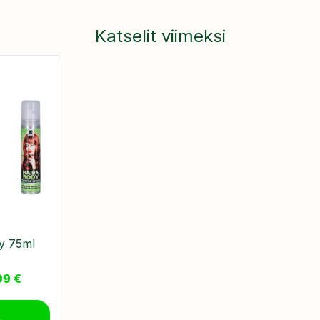
Katselit viimeksi
ay 75ml
99
€