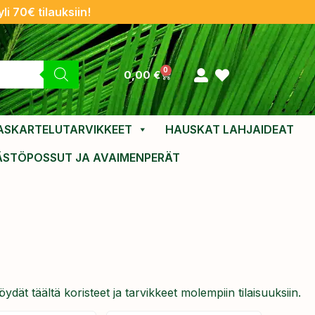
li 70€ tilauksiin!
0
0,00
€
ASKARTELUTARVIKKEET
HAUSKAT LAHJAIDEAT
ÄSTÖPOSSUT JA AVAIMENPERÄT
dät täältä koristeet ja tarvikkeet molempiin tilaisuuksiin.