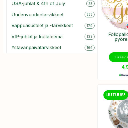
USA-juhlat & 4th of July
28
Uudenvuodentarvikkeet
222
Vappuasusteet ja -tarvikkeet
179
Foliopall
VIP-juhlat ja kultateema
133
pyöre
Ystävänpäivätarvikkeet
166
Lisää o
4,
Var
UUTUUS!