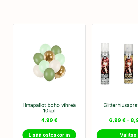
Ilmapallot boho vihreä
Glitterhiusspr
10kpl
4,99
€
6,99
€
–
8,
Lisää ostoskoriin
Valitse