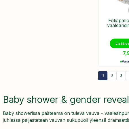
Foliopall
vaaleansi
Lisää o
7,
Var
1
2
3
Baby shower & gender reveal
Baby showerissa pääteema on tuleva vauva – vaaleanpunaine
juhlassa paljastetaan vauvan sukupuoli yleensä dramaattises