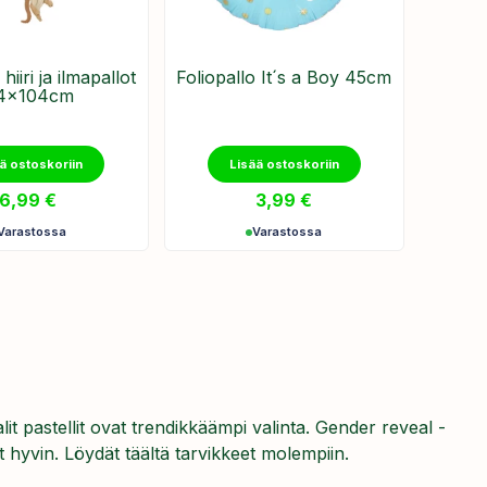
 hiiri ja ilmapallot
Foliopallo It´s a Boy 45cm
4x104cm
ä ostoskoriin
Lisää ostoskoriin
6,99
€
3,99
€
Varastossa
Varastossa
 pastellit ovat trendikkäämpi valinta. Gender reveal -
t hyvin. Löydät täältä tarvikkeet molempiin.