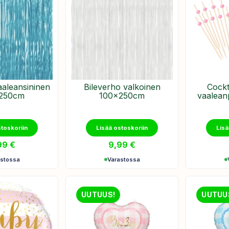
aaleansininen
Bileverho valkoinen
Cockt
250cm
100x250cm
vaalean
stoskoriin
Lisää ostoskoriin
Lisä
99
€
9,99
€
astossa
Varastossa
UUTUUS!
UUTUU