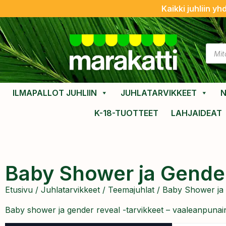
Kaikki juhliin yh
ILMAPALLOT JUHLIIN
JUHLATARVIKKEET
N
K-18-TUOTTEET
LAHJAIDEAT
Baby Shower ja Gende
Etusivu
/
Juhlatarvikkeet
/
Teemajuhlat
/ Baby Shower ja
Baby shower ja gender reveal -tarvikkeet – vaaleanpunainen 