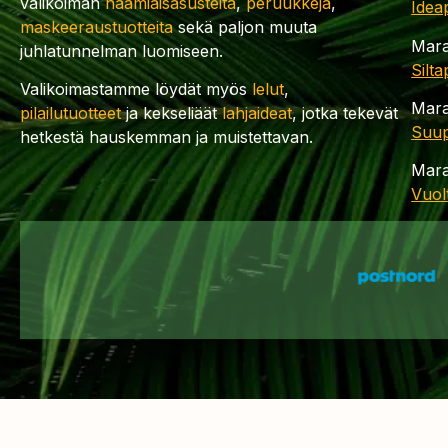
valikoiman
naamiaisasusteita
,
peruukkeja
,
Idea
maskeeraustuotteita
sekä paljon muuta
Mara
juhlatunnelman luomiseen.
Silt
Valikoimastamme löydät myös
lelut
,
Mara
pilailutuotteet
ja kekseliäät
lahjaideat
, jotka tekevät
Suup
hetkestä hauskemman ja muistettavan.
Mara
Vuol