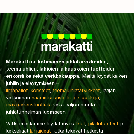
Marakatti on kotimainen juhlatarvikkeiden,
teemajuhlien, lahjojen ja hauskojen tuotteiden
erikoisliike sekä verkkokauppa.
Meiltä löydät kaiken
juhliin ja eläytymiseen –
ilmapallot
,
koristeet
,
teemajuhlatarvikkeet
, laajan
valikoiman
naamiaisasusteita
,
peruukkeja
,
maskeeraustuotteita
sekä paljon muuta
juhlatunnelman luomiseen.
Valikoimastamme löydät myös
lelut
,
pilailutuotteet
ja
kekseliäät
lahjaideat
, jotka tekevät hetkestä