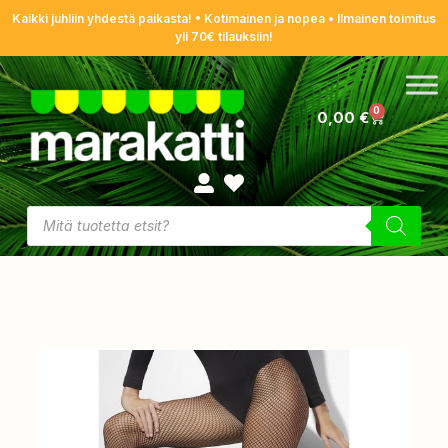
Kaikki juhliin yhdestä paikasta! • Kotimainen ja nopea • Ilmainen toimitus
yli 70€ tilauksiin!
0
0,00
€