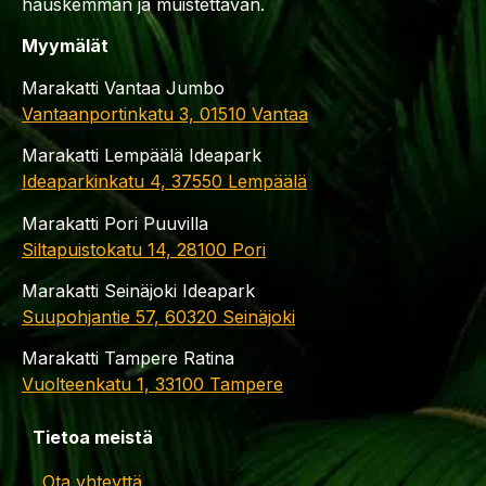
hauskemman ja muistettavan.
Myymälät
Marakatti Vantaa Jumbo
Vantaanportinkatu 3, 01510 Vantaa
Marakatti Lempäälä Ideapark
Ideaparkinkatu 4, 37550 Lempäälä
Marakatti Pori Puuvilla
Siltapuistokatu 14, 28100 Pori
Marakatti Seinäjoki Ideapark
Suupohjantie 57, 60320 Seinäjoki
Marakatti Tampere Ratina
Vuolteenkatu 1, 33100 Tampere
Tietoa meistä
Ota yhteyttä