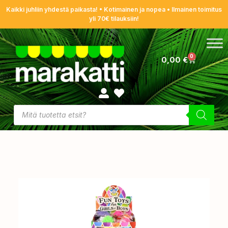
Kaikki juhliin yhdestä paikasta! • Kotimainen ja nopea • Ilmainen toimitus
yli 70€ tilauksiin!
0
0,00
€