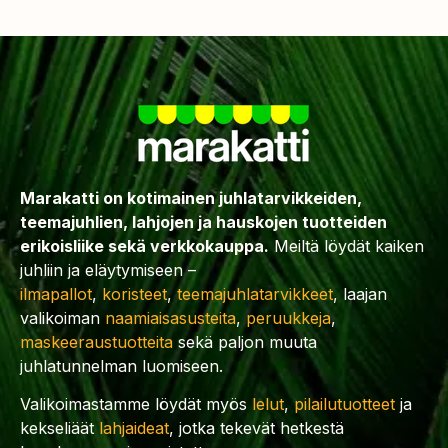
Marakatti on kotimainen juhlatarvikkeiden,
teemajuhlien, lahjojen ja hauskojen tuotteiden
erikoisliike sekä verkkokauppa.
Meiltä löydät kaiken
juhliin ja eläytymiseen –
ilmapallot
,
koristeet
,
teemajuhlatarvikkeet
, laajan
valikoiman
naamiaisasusteita
,
peruukkeja
,
maskeeraustuotteita
sekä paljon muuta
juhlatunnelman luomiseen.
Valikoimastamme löydät myös
lelut
,
pilailutuotteet
ja
kekseliäät
lahjaideat
, jotka tekevät hetkestä