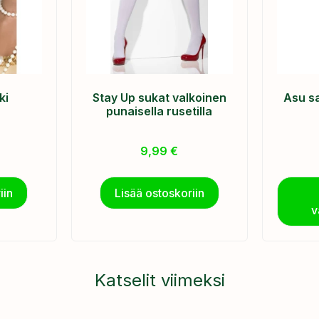
ki
Stay Up sukat valkoinen
Asu sa
punaisella rusetilla
9,99
€
iin
Lisää ostoskoriin
v
Katselit viimeksi