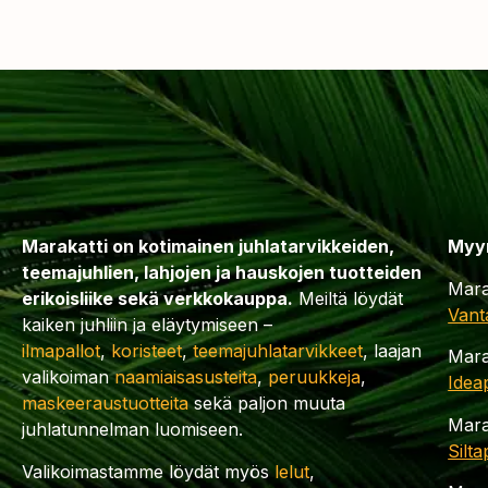
Marakatti on kotimainen juhlatarvikkeiden,
Myy
teemajuhlien, lahjojen ja hauskojen tuotteiden
Mara
erikoisliike sekä verkkokauppa.
Meiltä löydät
Vant
kaiken juhliin ja eläytymiseen –
ilmapallot
,
koristeet
,
teemajuhlatarvikkeet
, laajan
Mara
valikoiman
naamiaisasusteita
,
peruukkeja
,
Idea
maskeeraustuotteita
sekä paljon muuta
Mara
juhlatunnelman luomiseen.
Silt
Valikoimastamme löydät myös
lelut
,