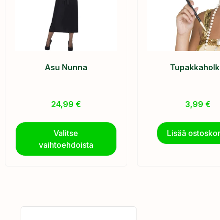
Asu Nunna
Tupakkaholk
24,99
€
3,99
€
Valitse
Lisää ostoskor
vaihtoehdoista