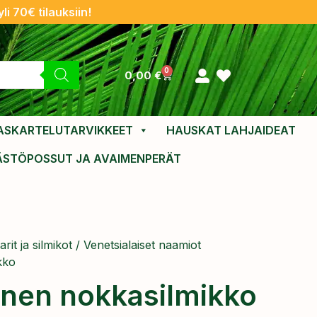
li 70€ tilauksiin!
0
0,00
€
ASKARTELUTARVIKKEET
HAUSKAT LAHJAIDEAT
ÄSTÖPOSSUT JA AVAIMENPERÄT
it ja silmikot
/
Venetsialaiset naamiot
kko
inen nokkasilmikko