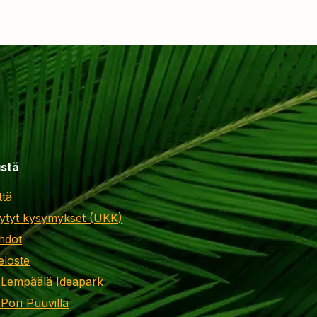
istä
ttä
ytyt kysymykset (UKK)
hdot
eloste
 Lempäälä Ideapark
 Pori Puuvilla