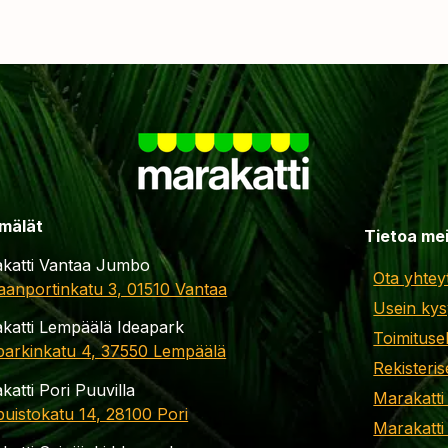
mälät
Tietoa me
katti Vantaa Jumbo
Ota yhtey
aanportinkatu 3, 01510 Vantaa
Usein kys
katti Lempäälä Ideapark
Toimituse
parkinkatu 4, 37550 Lempäälä
Rekisteris
katti Pori Puuvilla
Marakatti
apuistokatu 14, 28100 Pori
Marakatti