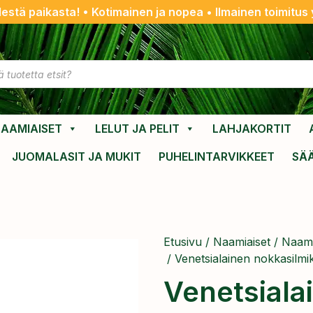
destä paikasta! • Kotimainen ja nopea • Ilmainen toimitus y
AAMIAISET
LELUT JA PELIT
LAHJAKORTIT
JUOMALASIT JA MUKIT
PUHELINTARVIKKEET
SÄ
Etusivu
/
Naamiaiset
/
Naamar
/ Venetsialainen nokkasilmi
Venetsiala