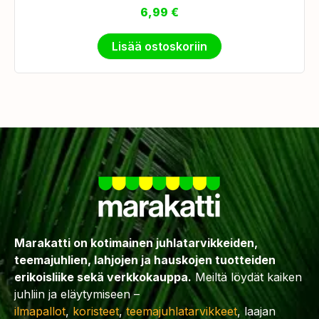
6,99
€
Lisää ostoskoriin
Marakatti on kotimainen juhlatarvikkeiden,
teemajuhlien, lahjojen ja hauskojen tuotteiden
erikoisliike sekä verkkokauppa.
Meiltä löydät kaiken
juhliin ja eläytymiseen –
ilmapallot
,
koristeet
,
teemajuhlatarvikkeet
, laajan