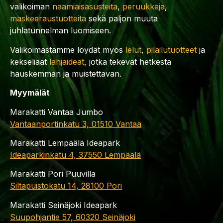
valikoiman
naamiaisasusteita
,
peruukkeja
,
maskeeraustuotteita
sekä paljon muuta
juhlatunnelman luomiseen.
Valikoimastamme löydät myös
lelut
,
pilailutuotteet
ja
kekseliäät
lahjaideat
, jotka tekevät hetkestä
hauskemman ja muistettavan.
Myymälät
Marakatti Vantaa Jumbo
Vantaanportinkatu 3, 01510 Vantaa
Marakatti Lempäälä Ideapark
Ideaparkinkatu 4, 37550 Lempäälä
Marakatti Pori Puuvilla
Siltapuistokatu 14, 28100 Pori
Marakatti Seinäjoki Ideapark
Suupohjantie 57, 60320 Seinäjoki