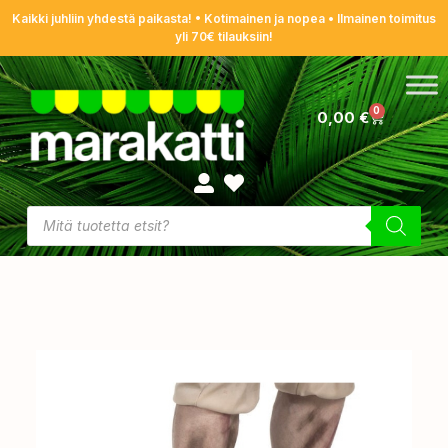
Kaikki juhliin yhdestä paikasta! • Kotimainen ja nopea • Ilmainen toimitus
yli 70€ tilauksiin!
0
0,00
€