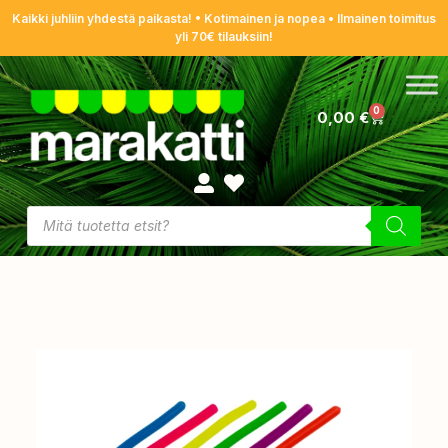
Kaikki juhliin yhdestä paikasta! • Kotimainen ja nopea • Ilmainen toimitus
yli 70€ tilauksiin!
0
0,00
€