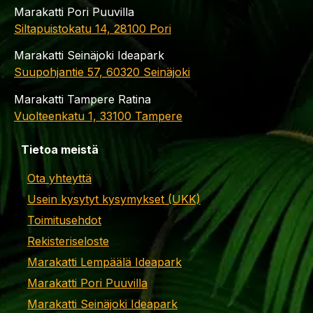
Marakatti Pori Puuvilla
Siltapuistokatu 14, 28100 Pori
Marakatti Seinäjoki Ideapark
Suupohjantie 57, 60320 Seinäjoki
Marakatti Tampere Ratina
Vuolteenkatu 1, 33100 Tampere
Tietoa meistä
Ota yhteyttä
Usein kysytyt kysymykset (UKK)
Toimitusehdot
Rekisteriseloste
Marakatti Lempäälä Ideapark
Marakatti Pori Puuvilla
Marakatti Seinäjoki Ideapark