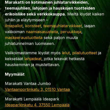
Marakatti on kotimainen juhlatarvikkeiden,
teemajuhlien, lahjojen ja hauskojen tuotteiden
erikoisliike sekä verkkokauppa.
Meiltä löydät kaiken
juhliin ja eläytymiseen –
ilmapallot
,
koristeet
,
teemajuhlatarvikkeet
, laajan
valikoiman
naamiaisasusteita
,
peruukkeja
,
maskeeraustuotteita
sekä paljon muuta
juhlatunnelman luomiseen.
Valikoimastamme löydät myös
lelut
,
pilailutuotteet
ja
kekseliäät
lahjaideat
, jotka tekevät hetkestä
hauskemman ja muistettavan.
Myymälät
Marakatti Vantaa Jumbo
Vantaanportinkatu 3, 01510 Vantaa
Marakatti Lempäälä Ideapark
Ideaparkinkatu 4, 37550 Lempäälä