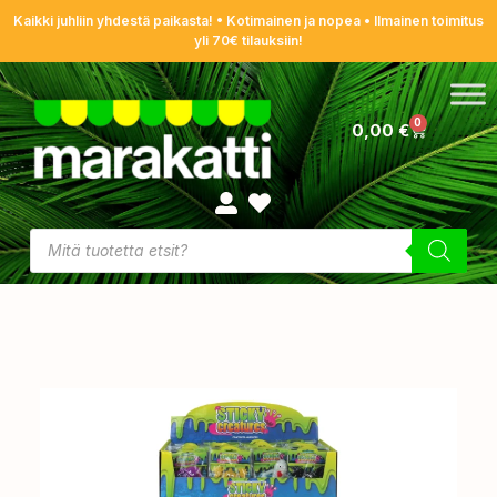
Kaikki juhliin yhdestä paikasta! • Kotimainen ja nopea • Ilmainen toimitus
yli 70€ tilauksiin!
0
0,00
€