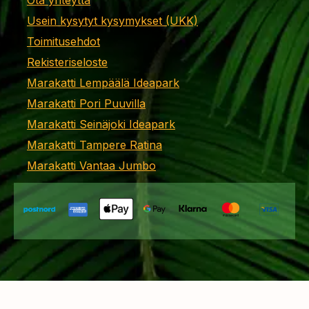
Ota yhteyttä
Usein kysytyt kysymykset (UKK)
Toimitusehdot
Rekisteriseloste
Marakatti Lempäälä Ideapark
Marakatti Pori Puuvilla
Marakatti Seinäjoki Ideapark
Marakatti Tampere Ratina
Marakatti Vantaa Jumbo