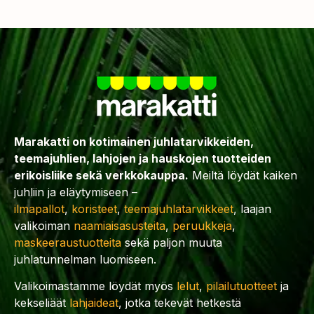
Marakatti on kotimainen juhlatarvikkeiden,
teemajuhlien, lahjojen ja hauskojen tuotteiden
erikoisliike sekä verkkokauppa.
Meiltä löydät kaiken
juhliin ja eläytymiseen –
ilmapallot
,
koristeet
,
teemajuhlatarvikkeet
, laajan
valikoiman
naamiaisasusteita
,
peruukkeja
,
maskeeraustuotteita
sekä paljon muuta
juhlatunnelman luomiseen.
Valikoimastamme löydät myös
lelut
,
pilailutuotteet
ja
kekseliäät
lahjaideat
, jotka tekevät hetkestä