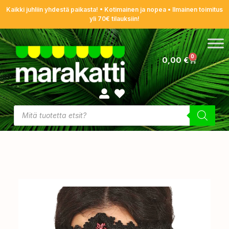
Kaikki juhliin yhdestä paikasta! • Kotimainen ja nopea • Ilmainen toimitus
yli 70€ tilauksiin!
0
0,00
€