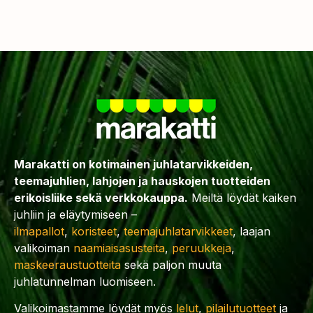
Marakatti on kotimainen juhlatarvikkeiden,
teemajuhlien, lahjojen ja hauskojen tuotteiden
erikoisliike sekä verkkokauppa.
Meiltä löydät kaiken
juhliin ja eläytymiseen –
ilmapallot
,
koristeet
,
teemajuhlatarvikkeet
, laajan
valikoiman
naamiaisasusteita
,
peruukkeja
,
maskeeraustuotteita
sekä paljon muuta
juhlatunnelman luomiseen.
Valikoimastamme löydät myös
lelut
,
pilailutuotteet
ja