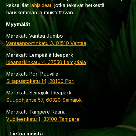
kekseliäät
lahjaideat
, jotka tekevät hetkestä
hauskemman ja muistettavan.
Myymälät
Marakatti Vantaa Jumbo
Vantaanportinkatu 3, 01510 Vantaa
Marakatti Lempäälä Ideapark
Ideaparkinkatu 4, 37550 Lempäälä
Marakatti Pori Puuvilla
Siltapuistokatu 14, 28100 Pori
Marakatti Seinäjoki Ideapark
Suupohjantie 57, 60320 Seinäjoki
Marakatti Tampere Ratina
Vuolteenkatu 1, 33100 Tampere
Tietoa meistä