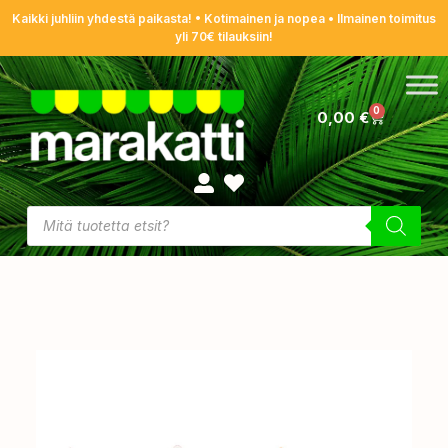
Kaikki juhliin yhdestä paikasta! • Kotimainen ja nopea • Ilmainen toimitus
yli 70€ tilauksiin!
0
0,00
€