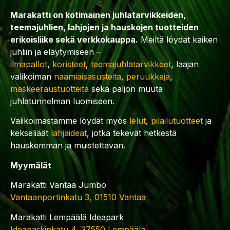
Marakatti on kotimainen juhlatarvikkeiden,
teemajuhlien, lahjojen ja hauskojen tuotteiden
erikoisliike sekä verkkokauppa.
Meiltä löydät kaiken
juhliin ja eläytymiseen –
ilmapallot
,
koristeet
,
teemajuhlatarvikkeet
, laajan
valikoiman
naamiaisasusteita
,
peruukkeja
,
maskeeraustuotteita
sekä paljon muuta
juhlatunnelman luomiseen.
Valikoimastamme löydät myös
lelut
,
pilailutuotteet
ja
kekseliäät
lahjaideat
, jotka tekevät hetkestä
hauskemman ja muistettavan.
Myymälät
Marakatti Vantaa Jumbo
Vantaanportinkatu 3, 01510 Vantaa
Marakatti Lempäälä Ideapark
Ideaparkinkatu 4, 37550 Lempäälä