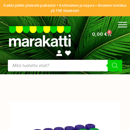
Kaikki juhliin yhdestä paikasta! • Kotimainen ja nopea • Ilmainen toimitus
yli 70€ tilauksiin!
0
0,00
€