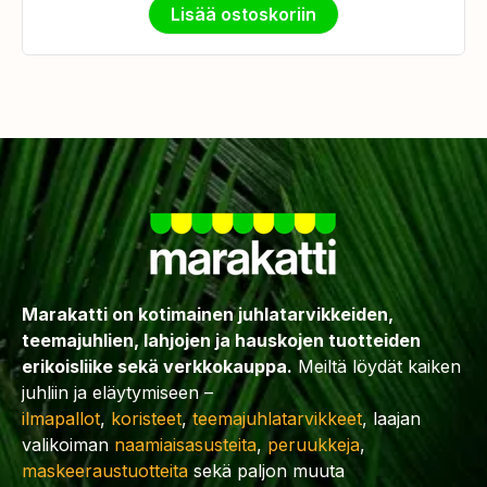
Lisää ostoskoriin
Marakatti on kotimainen juhlatarvikkeiden,
teemajuhlien, lahjojen ja hauskojen tuotteiden
erikoisliike sekä verkkokauppa.
Meiltä löydät kaiken
juhliin ja eläytymiseen –
ilmapallot
,
koristeet
,
teemajuhlatarvikkeet
, laajan
valikoiman
naamiaisasusteita
,
peruukkeja
,
maskeeraustuotteita
sekä paljon muuta