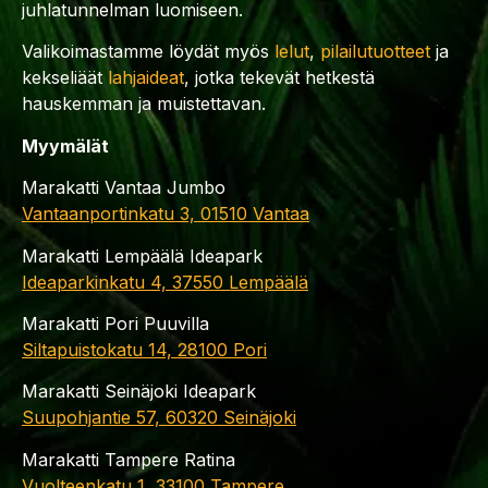
juhlatunnelman luomiseen.
Valikoimastamme löydät myös
lelut
,
pilailutuotteet
ja
kekseliäät
lahjaideat
, jotka tekevät hetkestä
hauskemman ja muistettavan.
Myymälät
Marakatti Vantaa Jumbo
Vantaanportinkatu 3, 01510 Vantaa
Marakatti Lempäälä Ideapark
Ideaparkinkatu 4, 37550 Lempäälä
Marakatti Pori Puuvilla
Siltapuistokatu 14, 28100 Pori
Marakatti Seinäjoki Ideapark
Suupohjantie 57, 60320 Seinäjoki
Marakatti Tampere Ratina
Vuolteenkatu 1, 33100 Tampere