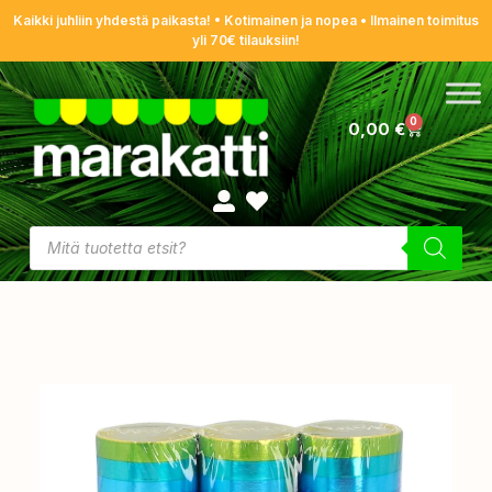
Kaikki juhliin yhdestä paikasta! • Kotimainen ja nopea • Ilmainen toimitus
yli 70€ tilauksiin!
0
0,00
€