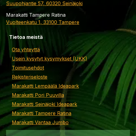
Suupohjantie 57, 60320 Seinäjoki
Marakatti Tampere Ratina
Vuolteenkatu 1, 33100 Tampere
Tietoa meistä
Ota yhteyttä
Usein kysytyt kysymykset (UKK)
Toimitusehdot
Rekisteriseloste
Marakatti Lempäälä Ideapark
Marakatti Pori Puuvilla
Marakatti Seinäjoki Ideapark
Marakatti Tampere Ratina
Marakatti Vantaa Jumbo