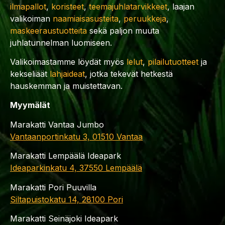
ilmapallot
,
koristeet
,
teemajuhlatarvikkeet
, laajan
valikoiman
naamiaisasusteita
,
peruukkeja
,
maskeeraustuotteita
sekä paljon muuta
juhlatunnelman luomiseen.
Valikoimastamme löydät myös
lelut
,
pilailutuotteet
ja
kekseliäät
lahjaideat
, jotka tekevät hetkestä
hauskemman ja muistettavan.
Myymälät
Marakatti Vantaa Jumbo
Vantaanportinkatu 3, 01510 Vantaa
Marakatti Lempäälä Ideapark
Ideaparkinkatu 4, 37550 Lempäälä
Marakatti Pori Puuvilla
Siltapuistokatu 14, 28100 Pori
Marakatti Seinäjoki Ideapark