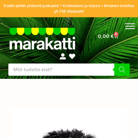
Kaikki juhliin yhdestä paikasta! • Kotimainen ja nopea • Ilmainen toimitus
yli 70€ tilauksiin!
0
0,00
€