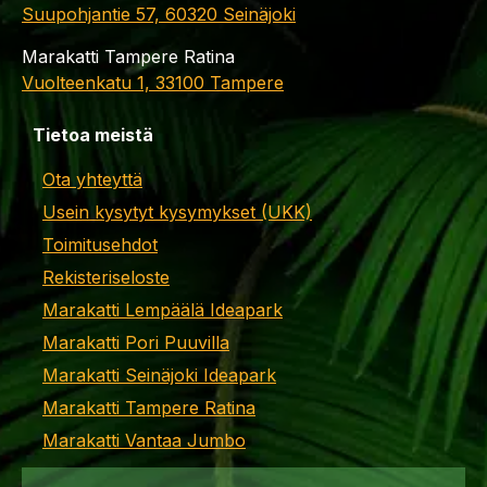
Suupohjantie 57, 60320 Seinäjoki
Marakatti Tampere Ratina
Vuolteenkatu 1, 33100 Tampere
Tietoa meistä
Ota yhteyttä
Usein kysytyt kysymykset (UKK)
Toimitusehdot
Rekisteriseloste
Marakatti Lempäälä Ideapark
Marakatti Pori Puuvilla
Marakatti Seinäjoki Ideapark
Marakatti Tampere Ratina
Marakatti Vantaa Jumbo