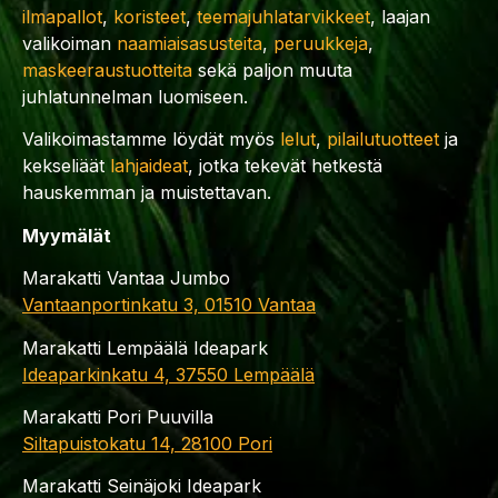
ilmapallot
,
koristeet
,
teemajuhlatarvikkeet
, laajan
valikoiman
naamiaisasusteita
,
peruukkeja
,
maskeeraustuotteita
sekä paljon muuta
juhlatunnelman luomiseen.
Valikoimastamme löydät myös
lelut
,
pilailutuotteet
ja
kekseliäät
lahjaideat
, jotka tekevät hetkestä
hauskemman ja muistettavan.
Myymälät
Marakatti Vantaa Jumbo
Vantaanportinkatu 3, 01510 Vantaa
Marakatti Lempäälä Ideapark
Ideaparkinkatu 4, 37550 Lempäälä
Marakatti Pori Puuvilla
Siltapuistokatu 14, 28100 Pori
Marakatti Seinäjoki Ideapark