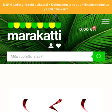
Kaikki juhliin yhdestä paikasta! • Kotimainen ja nopea • Ilmainen toimitus
yli 70€ tilauksiin!
0
0,00
€