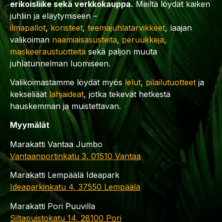
erikoisliike sekä verkkokauppa.
Meiltä löydät kaiken
juhliin ja eläytymiseen –
ilmapallot
,
koristeet
,
teemajuhlatarvikkeet
, laajan
valikoiman
naamiaisasusteita
,
peruukkeja
,
maskeeraustuotteita
sekä paljon muuta
juhlatunnelman luomiseen.
Valikoimastamme löydät myös
lelut
,
pilailutuotteet
ja
kekseliäät
lahjaideat
, jotka tekevät hetkestä
hauskemman ja muistettavan.
Myymälät
Marakatti Vantaa Jumbo
Vantaanportinkatu 3, 01510 Vantaa
Marakatti Lempäälä Ideapark
Ideaparkinkatu 4, 37550 Lempäälä
Marakatti Pori Puuvilla
Siltapuistokatu 14, 28100 Pori