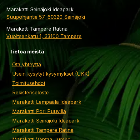
Marakatti Seinäjoki Ideapark
Suupohjantie 57, 60320 Seinäjoki
Marakatti Tampere Ratina
Vuolteenkatu 1, 33100 Tampere
Tietoa meistä
Ota yhteyttä
Usein kysytyt kysymykset (UKK)
Toimitusehdot
Rekisteriseloste
Marakatti Lempäälä Ideapark
Marakatti Pori Puuvilla
Marakatti Seinäjoki Ideapark
Marakatti Tampere Ratina
Marakatti Vantaa Jumbo