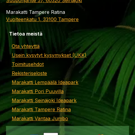
Suupohjantie 57, 60320 Seinäjoki
Marakatti Tampere Ratina
Vuolteenkatu 1, 33100 Tampere
Tietoa meistä
Ota yhteyttä
Usein kysytyt kysymykset (UKK)
Toimitusehdot
Rekisteriseloste
Marakatti Lempäälä Ideapark
Marakatti Pori Puuvilla
Marakatti Seinäjoki Ideapark
Marakatti Tampere Ratina
Marakatti Vantaa Jumbo