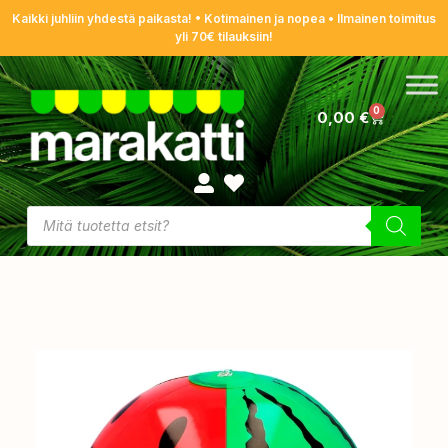
Kaikki juhliin yhdestä paikasta! • Kotimainen ja nopea • Ilmainen toimitus
yli 70€ tilauksiin!
0
0,00
€