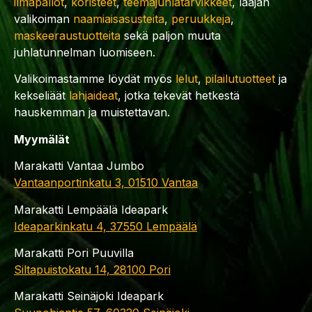
ilmapallot
,
koristeet
,
teemajuhlatarvikkeet
, laajan
valikoiman
naamiaisasusteita
,
peruukkeja
,
maskeeraustuotteita
sekä paljon muuta
juhlatunnelman luomiseen.
Valikoimastamme löydät myös
lelut
,
pilailutuotteet
ja
kekseliäät
lahjaideat
, jotka tekevät hetkestä
hauskemman ja muistettavan.
Myymälät
Marakatti Vantaa Jumbo
Vantaanportinkatu 3, 01510 Vantaa
Marakatti Lempäälä Ideapark
Ideaparkinkatu 4, 37550 Lempäälä
Marakatti Pori Puuvilla
Siltapuistokatu 14, 28100 Pori
Marakatti Seinäjoki Ideapark