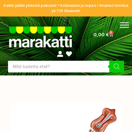
Kaikki juhliin yhdestä paikasta! • Kotimainen ja nopea • Ilmainen toimitus
yli 70€ tilauksiin!
0
0,00
€