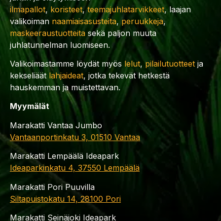
ilmapallot
,
koristeet
,
teemajuhlatarvikkeet
, laajan
valikoiman
naamiaisasusteita
,
peruukkeja
,
maskeeraustuotteita
sekä paljon muuta
juhlatunnelman luomiseen.
Valikoimastamme löydät myös
lelut
,
pilailutuotteet
ja
kekseliäät
lahjaideat
, jotka tekevät hetkestä
hauskemman ja muistettavan.
Myymälät
Marakatti Vantaa Jumbo
Vantaanportinkatu 3, 01510 Vantaa
Marakatti Lempäälä Ideapark
Ideaparkinkatu 4, 37550 Lempäälä
Marakatti Pori Puuvilla
Siltapuistokatu 14, 28100 Pori
Marakatti Seinäjoki Ideapark