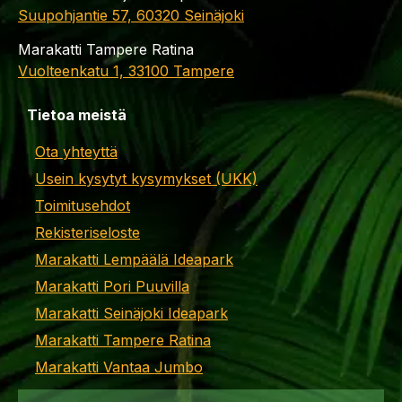
Suupohjantie 57, 60320 Seinäjoki
Marakatti Tampere Ratina
Vuolteenkatu 1, 33100 Tampere
Tietoa meistä
Ota yhteyttä
Usein kysytyt kysymykset (UKK)
Toimitusehdot
Rekisteriseloste
Marakatti Lempäälä Ideapark
Marakatti Pori Puuvilla
Marakatti Seinäjoki Ideapark
Marakatti Tampere Ratina
Marakatti Vantaa Jumbo