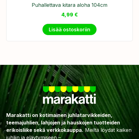
Puhallettava kitara aloha 104cm
4,99
€
Lisää ostoskoriin
Marakatti on kotimainen juhlatarvikkeiden,
teemajuhlien, lahjojen ja hauskojen tuotteiden
erikoisliike sekä verkkokauppa.
Meiltä löydät kaiken
juhliin ja eläytymiseen –