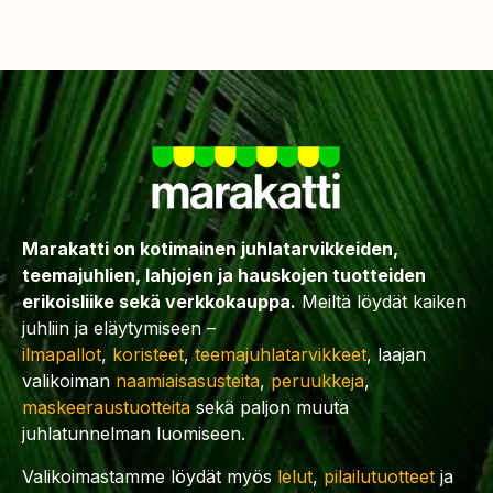
Marakatti on kotimainen juhlatarvikkeiden,
teemajuhlien, lahjojen ja hauskojen tuotteiden
erikoisliike sekä verkkokauppa.
Meiltä löydät kaiken
juhliin ja eläytymiseen –
ilmapallot
,
koristeet
,
teemajuhlatarvikkeet
, laajan
valikoiman
naamiaisasusteita
,
peruukkeja
,
maskeeraustuotteita
sekä paljon muuta
juhlatunnelman luomiseen.
Valikoimastamme löydät myös
lelut
,
pilailutuotteet
ja