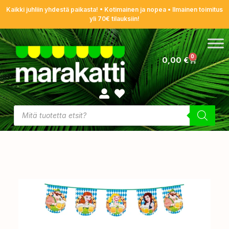
Kaikki juhliin yhdestä paikasta! • Kotimainen ja nopea • Ilmainen toimitus
yli 70€ tilauksiin!
0
0,00
€