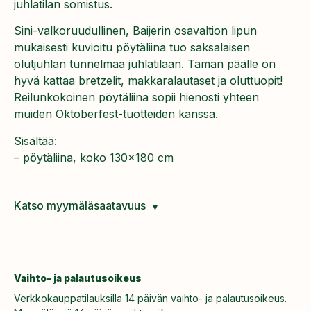
juhlatilan somistus.
Sini-valkoruudullinen, Baijerin osavaltion lipun
mukaisesti kuvioitu pöytäliina tuo saksalaisen
olutjuhlan tunnelmaa juhlatilaan. Tämän päälle on
hyvä kattaa bretzelit, makkaralautaset ja oluttuopit!
Reilunkokoinen pöytäliina sopii hienosti yhteen
muiden Oktoberfest-tuotteiden kanssa.
Sisältää:
– pöytäliina, koko 130×180 cm
Katso myymäläsaatavuus
Vaihto- ja palautusoikeus
Verkkokauppatilauksilla 14 päivän vaihto- ja palautusoikeus.