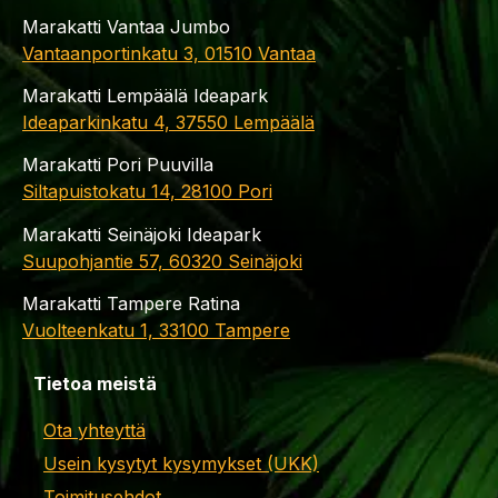
Marakatti Vantaa Jumbo
Vantaanportinkatu 3, 01510 Vantaa
Marakatti Lempäälä Ideapark
Ideaparkinkatu 4, 37550 Lempäälä
Marakatti Pori Puuvilla
Siltapuistokatu 14, 28100 Pori
Marakatti Seinäjoki Ideapark
Suupohjantie 57, 60320 Seinäjoki
Marakatti Tampere Ratina
Vuolteenkatu 1, 33100 Tampere
Tietoa meistä
Ota yhteyttä
Usein kysytyt kysymykset (UKK)
Toimitusehdot