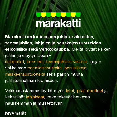
Marakatti on kotimainen juhlatarvikkeiden,
teemajuhlien, lahjojen ja hauskojen tuotteiden
erikoisliike sekä verkkokauppa.
Meiltä löydät kaiken
juhliin ja eläytymiseen –
ilmapallot
,
koristeet
,
teemajuhlatarvikkeet
, laajan
valikoiman
naamiaisasusteita
,
peruukkeja
,
maskeeraustuotteita
sekä paljon muuta
juhlatunnelman luomiseen.
Valikoimastamme löydät myös
lelut
,
pilailutuotteet
ja
kekseliäät
lahjaideat
, jotka tekevät hetkestä
hauskemman ja muistettavan.
Myymälät