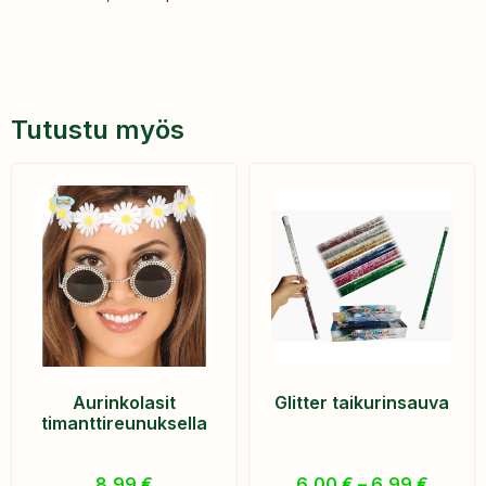
Tutustu myös
Aurinkolasit
Glitter taikurinsauva
timanttireunuksella
8,99
€
6,00
€
–
6,99
€