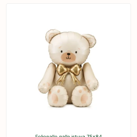
​Foliopallo nalle istuva 75x84