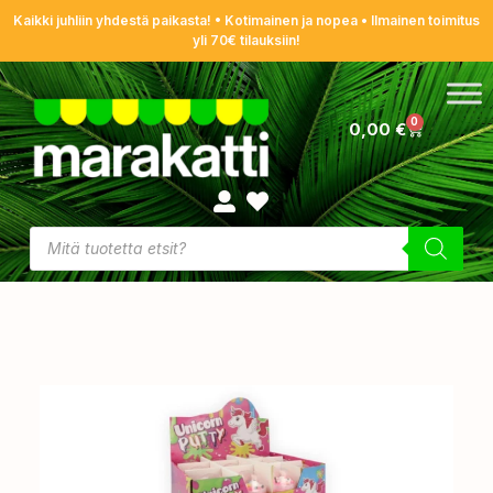
Kaikki juhliin yhdestä paikasta! • Kotimainen ja nopea • Ilmainen toimitus
yli 70€ tilauksiin!
0
0,00
€