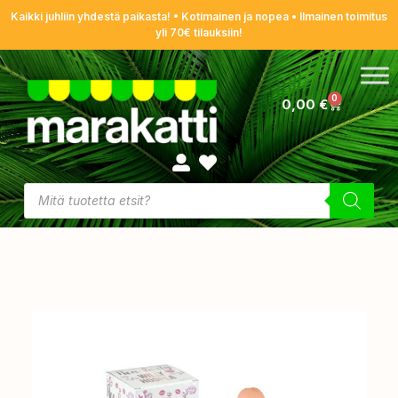
Kaikki juhliin yhdestä paikasta! • Kotimainen ja nopea • Ilmainen toimitus
yli 70€ tilauksiin!
0
0,00
€