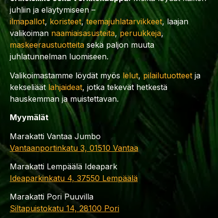
juhliin ja eläytymiseen –
ilmapallot
,
koristeet
,
teemajuhlatarvikkeet
, laajan
valikoiman
naamiaisasusteita
,
peruukkeja
,
maskeeraustuotteita
sekä paljon muuta
juhlatunnelman luomiseen.
Valikoimastamme löydät myös
lelut
,
pilailutuotteet
ja
kekseliäät
lahjaideat
, jotka tekevät hetkestä
hauskemman ja muistettavan.
Myymälät
Marakatti Vantaa Jumbo
Vantaanportinkatu 3, 01510 Vantaa
Marakatti Lempäälä Ideapark
Ideaparkinkatu 4, 37550 Lempäälä
Marakatti Pori Puuvilla
Siltapuistokatu 14, 28100 Pori