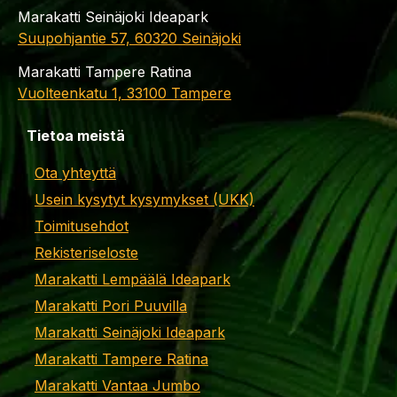
Marakatti Seinäjoki Ideapark
Suupohjantie 57, 60320 Seinäjoki
Marakatti Tampere Ratina
Vuolteenkatu 1, 33100 Tampere
Tietoa meistä
Ota yhteyttä
Usein kysytyt kysymykset (UKK)
Toimitusehdot
Rekisteriseloste
Marakatti Lempäälä Ideapark
Marakatti Pori Puuvilla
Marakatti Seinäjoki Ideapark
Marakatti Tampere Ratina
Marakatti Vantaa Jumbo