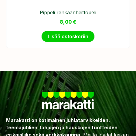
Pippeli renkaanheittopeli
8,00
€
Lisää ostoskoriin
Marakatti on kotimainen juhlatarvikkeiden,
teemajuhlien, lahjojen ja hauskojen tuotteiden
erikoisliike sekä verkkokauppa.
Meiltä löydät kaiken