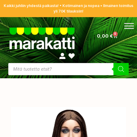
Kaikki juhliin yhdestä paikasta! • Kotimainen ja nopea • Ilmainen toimitus
yli 70€ tilauksiin!
0
0,00
€