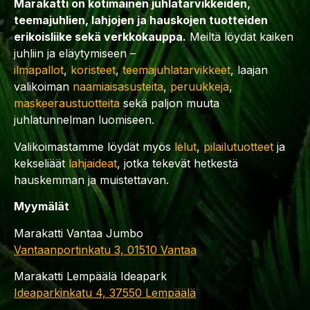
Marakatti on kotimainen juhlatarvikkeiden,
teemajuhlien, lahjojen ja hauskojen tuotteiden
erikoisliike sekä verkkokauppa.
Meiltä löydät kaiken
juhliin ja eläytymiseen –
ilmapallot
,
koristeet
,
teemajuhlatarvikkeet
, laajan
valikoiman
naamiaisasusteita
,
peruukkeja
,
maskeeraustuotteita
sekä paljon muuta
juhlatunnelman luomiseen.
Valikoimastamme löydät myös
lelut
,
pilailutuotteet
ja
kekseliäät
lahjaideat
, jotka tekevät hetkestä
hauskemman ja muistettavan.
Myymälät
Marakatti Vantaa Jumbo
Vantaanportinkatu 3, 01510 Vantaa
Marakatti Lempäälä Ideapark
Ideaparkinkatu 4, 37550 Lempäälä