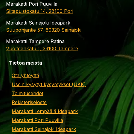
Marakatti Pori Puuvilla
Siltapuistokatu 14, 28100 Pori
Marakatti Seinäjoki Ideapark
Suupohjantie 57, 60320 Seinäjoki
Marakatti Tampere Ratina
Vuolteenkatu 1, 33100 Tampere
Tietoa meistä
Ota yhteyttä
Usein kysytyt kysymykset (UKK)
Toimitusehdot
Rekisteriseloste
Marakatti Lempäälä Ideapark
Marakatti Pori Puuvilla
Marakatti Seinäjoki Ideapark