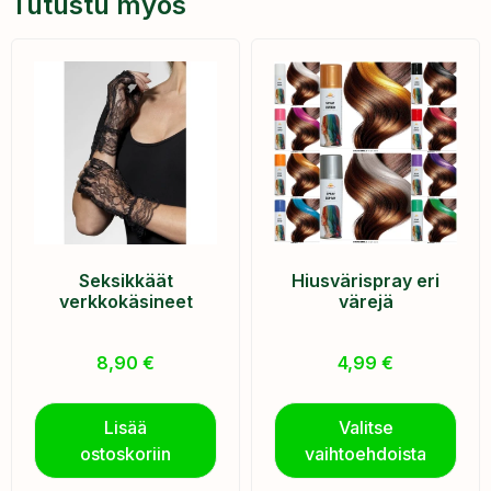
Tutustu myös
Seksikkäät
Hiusvärispray eri
verkkokäsineet
värejä
8,90
€
4,99
€
Lisää
Valitse
ostoskoriin
vaihtoehdoista