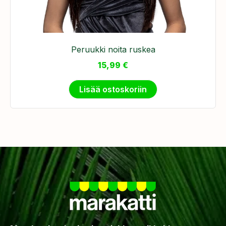
Peruukki noita ruskea
15,99
€
Lisää ostoskoriin