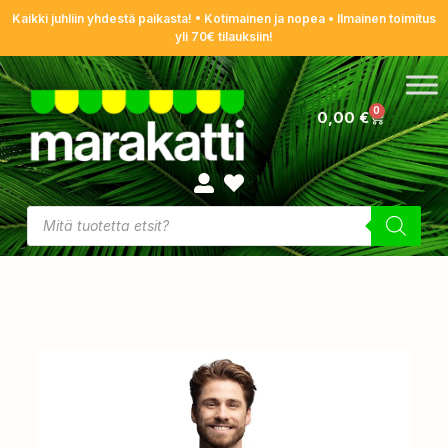
Kaikki juhliin yhdestä paikasta! • Kotimainen ja nopea • Ilmainen toimitus
yli 70€ tilauksiin!
0
0,00
€