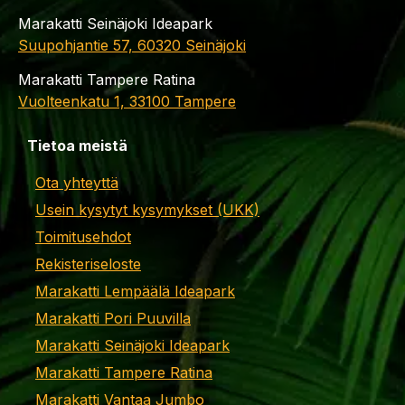
Marakatti Seinäjoki Ideapark
Suupohjantie 57, 60320 Seinäjoki
Marakatti Tampere Ratina
Vuolteenkatu 1, 33100 Tampere
Tietoa meistä
Ota yhteyttä
Usein kysytyt kysymykset (UKK)
Toimitusehdot
Rekisteriseloste
Marakatti Lempäälä Ideapark
Marakatti Pori Puuvilla
Marakatti Seinäjoki Ideapark
Marakatti Tampere Ratina
Marakatti Vantaa Jumbo