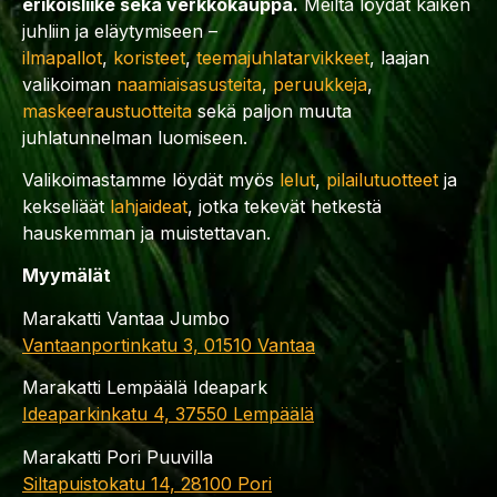
erikoisliike sekä verkkokauppa.
Meiltä löydät kaiken
juhliin ja eläytymiseen –
ilmapallot
,
koristeet
,
teemajuhlatarvikkeet
, laajan
valikoiman
naamiaisasusteita
,
peruukkeja
,
maskeeraustuotteita
sekä paljon muuta
juhlatunnelman luomiseen.
Valikoimastamme löydät myös
lelut
,
pilailutuotteet
ja
kekseliäät
lahjaideat
, jotka tekevät hetkestä
hauskemman ja muistettavan.
Myymälät
Marakatti Vantaa Jumbo
Vantaanportinkatu 3, 01510 Vantaa
Marakatti Lempäälä Ideapark
Ideaparkinkatu 4, 37550 Lempäälä
Marakatti Pori Puuvilla
Siltapuistokatu 14, 28100 Pori