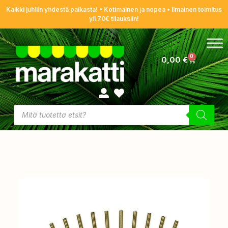
Kaikki juhliin yhdestä paikasta! • Kotimainen ja nopea • Ilmainen toimitus
yli 70€ tilauksiin!
0
0,00
€