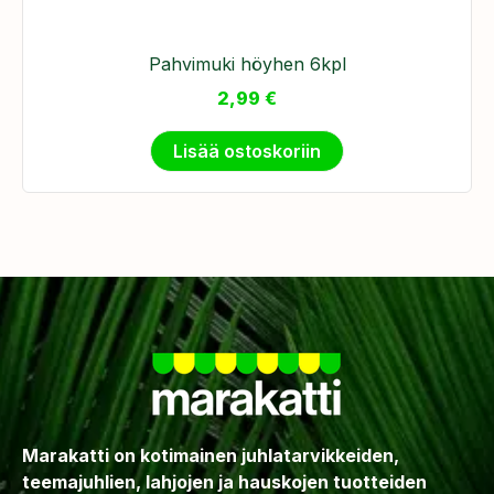
Pahvimuki höyhen 6kpl
2,99
€
Lisää ostoskoriin
Marakatti on kotimainen juhlatarvikkeiden,
teemajuhlien, lahjojen ja hauskojen tuotteiden