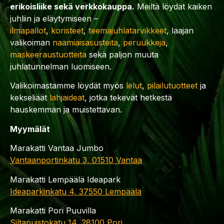
erikoisliike sekä verkkokauppa.
Meiltä löydät kaiken
juhliin ja eläytymiseen –
ilmapallot
,
koristeet
,
teemajuhlatarvikkeet
, laajan
valikoiman
naamiaisasusteita
,
peruukkeja
,
maskeeraustuotteita
sekä paljon muuta
juhlatunnelman luomiseen.
Valikoimastamme löydät myös
lelut
,
pilailutuotteet
ja
kekseliäät
lahjaideat
, jotka tekevät hetkestä
hauskemman ja muistettavan.
Myymälät
Marakatti Vantaa Jumbo
Vantaanportinkatu 3, 01510 Vantaa
Marakatti Lempäälä Ideapark
Ideaparkinkatu 4, 37550 Lempäälä
Marakatti Pori Puuvilla
Siltapuistokatu 14, 28100 Pori