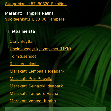
Suupohjantie 57, 60320 Seinäjoki
Marakatti Tampere Ratina
Vuolteenkatu 1, 33100 Tampere
Tietoa meistä
Ota yhteyttä
Usein kysytyt kysymykset (UKK)
Toimitusehdot
Rekisteriseloste
Marakatti Lempäälä Ideapark
Marakatti Pori Puuvilla
Marakatti Seinäjoki Ideapark
Marakatti Tampere Ratina
Marakatti Vantaa Jumbo