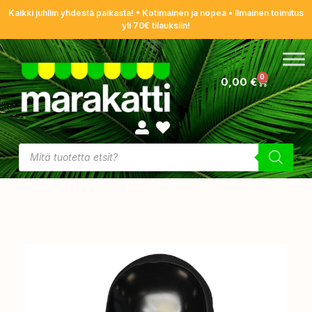
Kaikki juhliin yhdestä paikasta! • Kotimainen ja nopea • Ilmainen toimitus
yli 70€ tilauksiin!
0
0,00
€