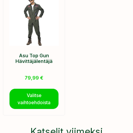
Asu Top Gun
Hävittäjälentäjä
79,99
€
Valitse
vaihtoehdoista
Katselit viimeksi