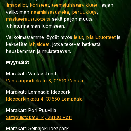
ilmapallot
,
koristeet
,
teemajuhlatarvikkeet
, laajan
valikoiman
naamiaisasusteita
,
peruukkeja
,
maskeeraustuotteita
sekä paljon muuta
juhlatunnelman luomiseen.
Valikoimastamme löydät myös
lelut
,
pilailutuotteet
ja
kekseliäät
lahjaideat
, jotka tekevät hetkestä
hauskemman ja muistettavan.
Myymälät
Marakatti Vantaa Jumbo
Vantaanportinkatu 3, 01510 Vantaa
Marakatti Lempäälä Ideapark
Ideaparkinkatu 4, 37550 Lempäälä
Marakatti Pori Puuvilla
Siltapuistokatu 14, 28100 Pori
Marakatti Seinäjoki Ideapark