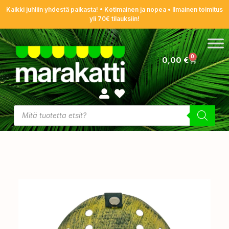
Kaikki juhliin yhdestä paikasta! • Kotimainen ja nopea • Ilmainen toimitus
yli 70€ tilauksiin!
0
0,00
€