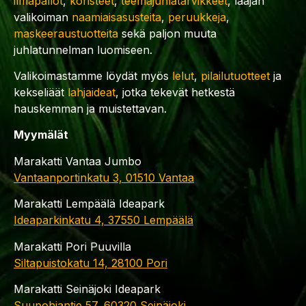
ilmapallot
,
koristeet
,
teemajuhlatarvikkeet
, laajan
valikoiman
naamiaisasusteita
,
peruukkeja
,
maskeeraustuotteita
sekä paljon muuta
juhlatunnelman luomiseen.
Valikoimastamme löydät myös
lelut
,
pilailutuotteet
ja
kekseliäät
lahjaideat
, jotka tekevät hetkestä
hauskemman ja muistettavan.
Myymälät
Marakatti Vantaa Jumbo
Vantaanportinkatu 3, 01510 Vantaa
Marakatti Lempäälä Ideapark
Ideaparkinkatu 4, 37550 Lempäälä
Marakatti Pori Puuvilla
Siltapuistokatu 14, 28100 Pori
Marakatti Seinäjoki Ideapark
Suupohjantie 57, 60320 Seinäjoki