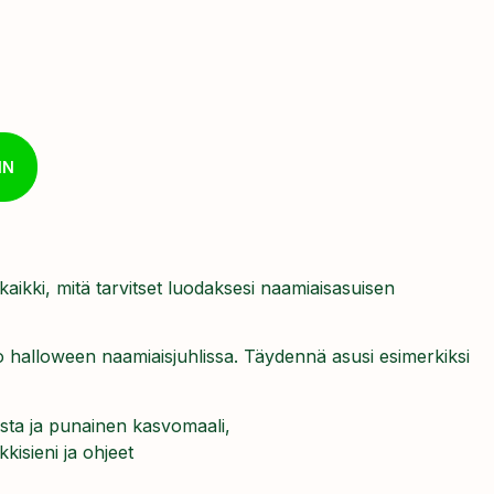
IN
aikki, mitä tarvitset luodaksesi naamiaisasuisen
halloween naamiaisjuhlissa. Täydennä asusi esimerkiksi
usta ja punainen kasvomaali,
kisieni ja ohjeet