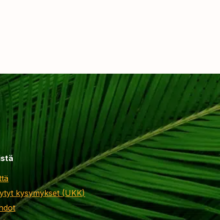
istä
ttä
ytyt kysymykset (UKK)
hdot