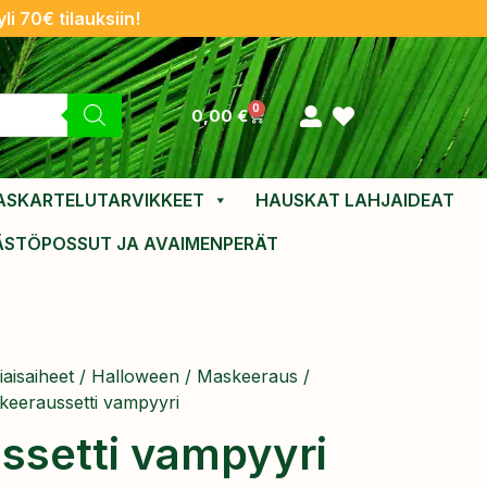
li 70€ tilauksiin!
0
0,00
€
ASKARTELUTARVIKKEET
HAUSKAT LAHJAIDEAT
ÄSTÖPOSSUT JA AVAIMENPERÄT
aisaiheet
/
Halloween
/
Maskeeraus
/
keeraussetti vampyyri
ssetti vampyyri