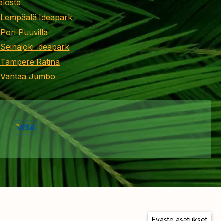
eloste
 Lempäälä Ideapark
 Pori Puuvilla
 Seinäjoki Ideapark
 Tampere Ratina
i Vantaa Jumbo
Eväste asetukset