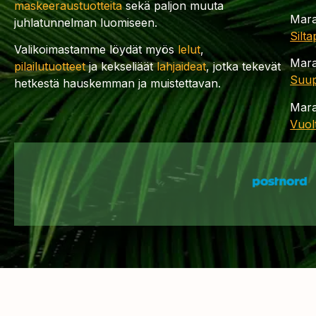
maskeeraustuotteita
sekä paljon muuta
Mara
juhlatunnelman luomiseen.
Silt
Valikoimastamme löydät myös
lelut
,
Mara
pilailutuotteet
ja kekseliäät
lahjaideat
, jotka tekevät
Suup
hetkestä hauskemman ja muistettavan.
Mara
Vuol