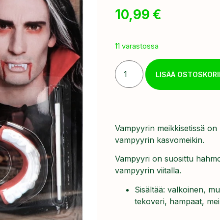
10,99
€
11 varastossa
LISÄÄ OSTOSKORI
Vampyyrin meikkisetissä on k
vampyyrin kasvomeikin.
Vampyyri on suosittu hahmo 
vampyyrin viitalla.
Sisältää: valkoinen, m
tekoveri, hampaat, meik