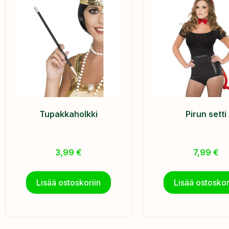
Tupakkaholkki
Pirun setti
3,99
€
7,99
€
Lisää ostoskoriin
Lisää ostoskor