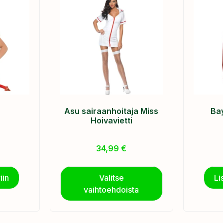
Asu sairaanhoitaja Miss
Ba
Hoivavietti
34,99
€
iin
Valitse
Li
vaihtoehdoista