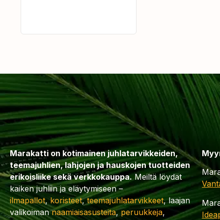
Marakatti on kotimainen juhlatarvikkeiden,
Myy
teemajuhlien, lahjojen ja hauskojen tuotteiden
Mara
erikoisliike sekä verkkokauppa.
Meiltä löydät
Vant
kaiken juhliin ja eläytymiseen –
ilmapallot
,
koristeet
,
teemajuhlatarvikkeet
, laajan
Mara
valikoiman
naamiaisasusteita
,
peruukkeja
,
Idea