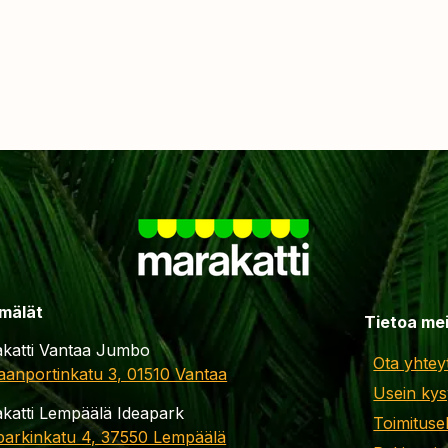
mälät
Tietoa me
katti Vantaa Jumbo
Ota yhtey
aanportinkatu 3, 01510 Vantaa
Usein kys
katti Lempäälä Ideapark
Toimituse
parkinkatu 4, 37550 Lempäälä