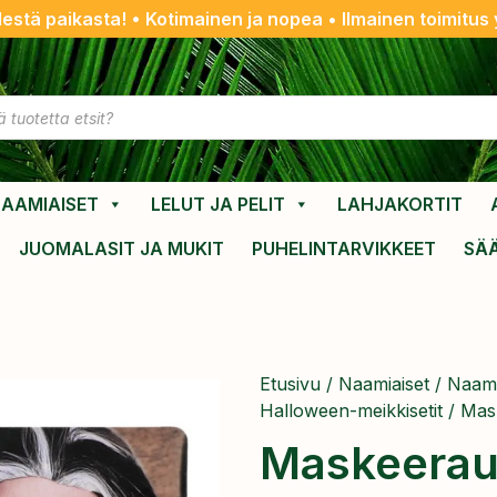
destä paikasta! • Kotimainen ja nopea • Ilmainen toimitus y
AAMIAISET
LELUT JA PELIT
LAHJAKORTIT
JUOMALASIT JA MUKIT
PUHELINTARVIKKEET
SÄ
Etusivu
/
Naamiaiset
/
Naami
Halloween-meikkisetit
/ Mas
Maskeerau