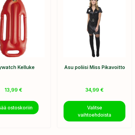
ywatch Kelluke
Asu poliisi Miss Pikavoitto
13,99
€
34,99
€
sää ostoskoriin
Valitse
vaihtoehdoista