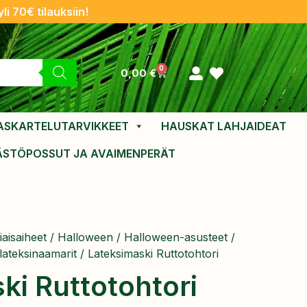
li 70€ tilauksiin!
0
0,00
€
ASKARTELUTARVIKKEET
HAUSKAT LAHJAIDEAT
ÄSTÖPOSSUT JA AVAIMENPERÄT
aisaiheet
/
Halloween
/
Halloween-asusteet
/
ateksinaamarit
/ Lateksimaski Ruttotohtori
ki Ruttotohtori