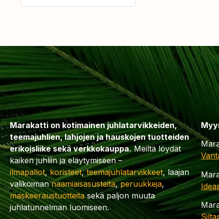
Marakatti on kotimainen juhlatarvikkeiden,
Myy
teemajuhlien, lahjojen ja hauskojen tuotteiden
Mara
erikoisliike sekä verkkokauppa.
Meiltä löydät
Vant
kaiken juhliin ja eläytymiseen –
ilmapallot
,
koristeet
,
teemajuhlatarvikkeet
, laajan
Mara
valikoiman
naamiaisasusteita
,
peruukkeja
,
Idea
maskeeraustuotteita
sekä paljon muuta
Mara
juhlatunnelman luomiseen.
Silt