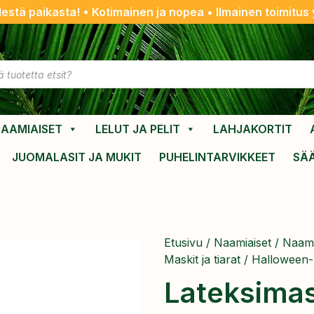
destä paikasta! • Kotimainen ja nopea • Ilmainen toimitus y
AAMIAISET
LELUT JA PELIT
LAHJAKORTIT
JUOMALASIT JA MUKIT
PUHELINTARVIKKEET
SÄ
Etusivu
/
Naamiaiset
/
Naami
Maskit ja tiarat
/
Halloween-l
Lateksimas