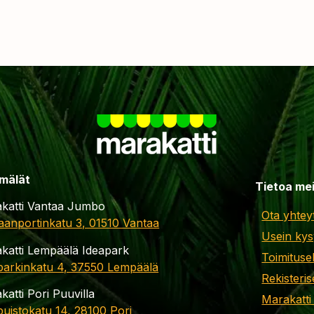
mälät
Tietoa me
katti Vantaa Jumbo
Ota yhtey
aanportinkatu 3, 01510 Vantaa
Usein kys
katti Lempäälä Ideapark
Toimituse
parkinkatu 4, 37550 Lempäälä
Rekisteris
katti Pori Puuvilla
Marakatti
apuistokatu 14, 28100 Pori