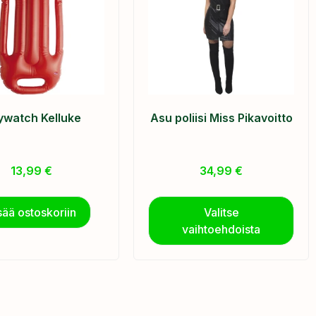
ywatch Kelluke
Asu poliisi Miss Pikavoitto
13,99
€
34,99
€
sää ostoskoriin
Valitse
vaihtoehdoista