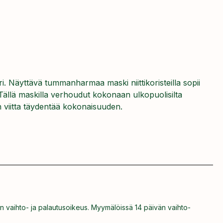
ri. Näyttävä tummanharmaa maski niittikoristeilla sopii
n. Tällä maskilla verhoudut kokonaan ulkopuolisilta
en viitta täydentää kokonaisuuden.
n vaihto- ja palautusoikeus. Myymälöissä 14 päivän vaihto-