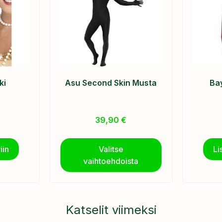
ki
Asu Second Skin Musta
Ba
39,90
€
iin
Valitse
Li
vaihtoehdoista
Katselit viimeksi