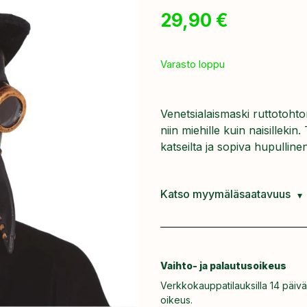
29,90
€
Varasto loppu
Venetsialaismaski ruttotohto
niin miehille kuin naisilleki
katseilta ja sopiva hupullin
Katso myymäläsaatavuus
Vaihto- ja palautusoikeus
Verkkokauppatilauksilla 14 päivä
oikeus.