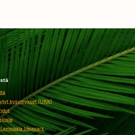
istä
ttä
ytyt kysymykset (UKK)
hdot
eloste
 Lempäälä Ideapark