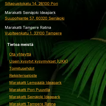
Siltapuistokatu 14, 28100 Pori
Marakatti Seinäjoki Ideapark
Suupohjantie 57, 60320 Seinäjoki
Marakatti Tampere Ratina
Vuolteenkatu 1, 33100 Tampere
Tietoa meistä
Ota yhteyttä
Usein kysytyt kysymykset (UKK)
Toimitusehdot
Rekisteriseloste
Marakatti Lempäälä Ideapark
Marakatti Pori Puuvilla
Marakatti Seinäjoki Ideapark
Marakatti Tampere Ratina