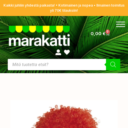
Kaikki juhliin yhdestä paikasta! • Kotimainen ja nopea • Ilmainen toimitus
yli 70€ tilauksiin!
0
0,00
€