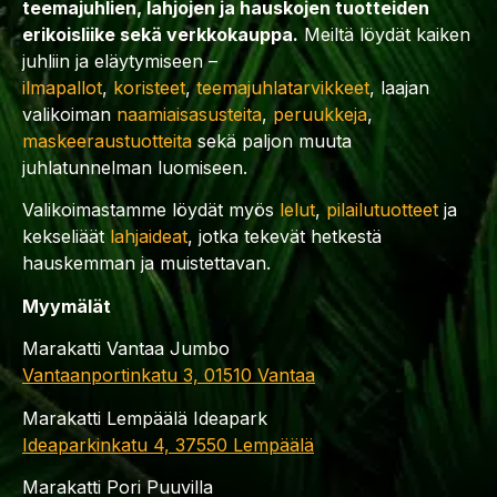
teemajuhlien, lahjojen ja hauskojen tuotteiden
erikoisliike sekä verkkokauppa.
Meiltä löydät kaiken
juhliin ja eläytymiseen –
ilmapallot
,
koristeet
,
teemajuhlatarvikkeet
, laajan
valikoiman
naamiaisasusteita
,
peruukkeja
,
maskeeraustuotteita
sekä paljon muuta
juhlatunnelman luomiseen.
Valikoimastamme löydät myös
lelut
,
pilailutuotteet
ja
kekseliäät
lahjaideat
, jotka tekevät hetkestä
hauskemman ja muistettavan.
Myymälät
Marakatti Vantaa Jumbo
Vantaanportinkatu 3, 01510 Vantaa
Marakatti Lempäälä Ideapark
Ideaparkinkatu 4, 37550 Lempäälä
Marakatti Pori Puuvilla