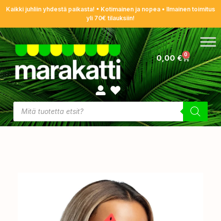
Kaikki juhliin yhdestä paikasta! • Kotimainen ja nopea • Ilmainen toimitus
yli 70€ tilauksiin!
0
0,00
€