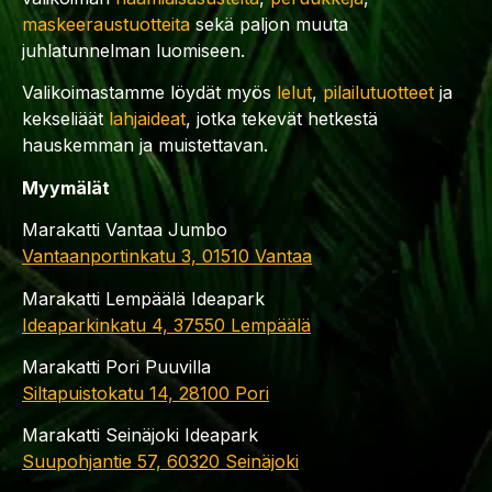
maskeeraustuotteita
sekä paljon muuta
juhlatunnelman luomiseen.
Valikoimastamme löydät myös
lelut
,
pilailutuotteet
ja
kekseliäät
lahjaideat
, jotka tekevät hetkestä
hauskemman ja muistettavan.
Myymälät
Marakatti Vantaa Jumbo
Vantaanportinkatu 3, 01510 Vantaa
Marakatti Lempäälä Ideapark
Ideaparkinkatu 4, 37550 Lempäälä
Marakatti Pori Puuvilla
Siltapuistokatu 14, 28100 Pori
Marakatti Seinäjoki Ideapark
Suupohjantie 57, 60320 Seinäjoki