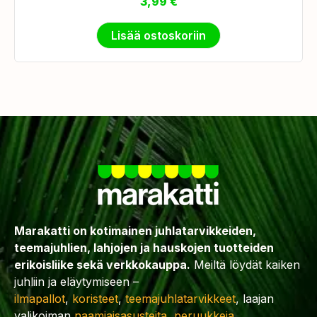
3,99
€
Lisää ostoskoriin
Marakatti on kotimainen juhlatarvikkeiden,
teemajuhlien, lahjojen ja hauskojen tuotteiden
erikoisliike sekä verkkokauppa.
Meiltä löydät kaiken
juhliin ja eläytymiseen –
ilmapallot
,
koristeet
,
teemajuhlatarvikkeet
, laajan
valikoiman
naamiaisasusteita
,
peruukkeja
,