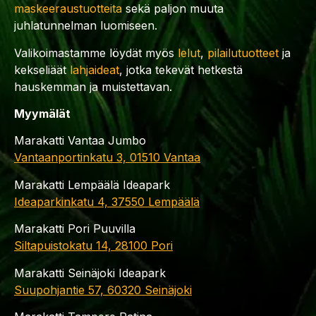
maskeeraustuotteita
sekä paljon muuta
juhlatunnelman luomiseen.
Valikoimastamme löydät myös
lelut
,
pilailutuotteet
ja
kekseliäät
lahjaideat
, jotka tekevät hetkestä
hauskemman ja muistettavan.
Myymälät
Marakatti Vantaa Jumbo
Vantaanportinkatu 3, 01510 Vantaa
Marakatti Lempäälä Ideapark
Ideaparkinkatu 4, 37550 Lempäälä
Marakatti Pori Puuvilla
Siltapuistokatu 14, 28100 Pori
Marakatti Seinäjoki Ideapark
Suupohjantie 57, 60320 Seinäjoki