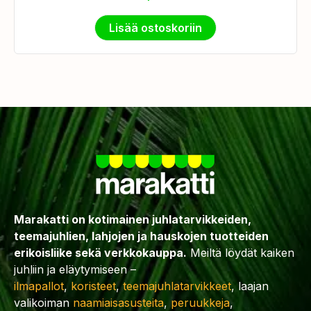
Lisää ostoskoriin
Marakatti on kotimainen juhlatarvikkeiden,
teemajuhlien, lahjojen ja hauskojen tuotteiden
erikoisliike sekä verkkokauppa.
Meiltä löydät kaiken
juhliin ja eläytymiseen –
ilmapallot
,
koristeet
,
teemajuhlatarvikkeet
, laajan
valikoiman
naamiaisasusteita
,
peruukkeja
,