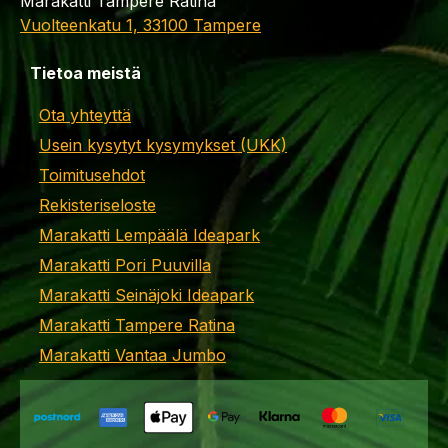
Marakatti Tampere Ratina
Vuolteenkatu 1, 33100 Tampere
Tietoa meistä
Ota yhteyttä
Usein kysytyt kysymykset (UKK)
Toimitusehdot
Rekisteriseloste
Marakatti Lempäälä Ideapark
Marakatti Pori Puuvilla
Marakatti Seinäjoki Ideapark
Marakatti Tampere Ratina
Marakatti Vantaa Jumbo