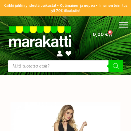
Kaikki juhliin yhdestä paikasta! • Kotimainen ja nopea • Ilmainen toimitus
yli 70€ tilauksiin!
0
0,00
€