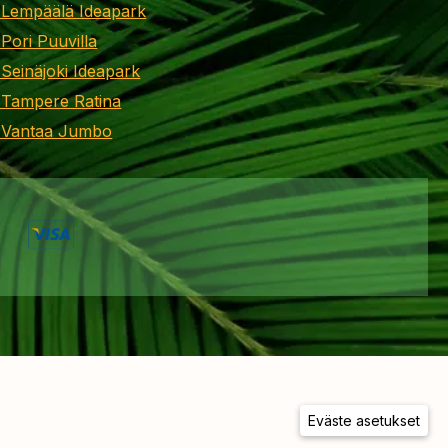
 Lempäälä Ideapark
 Pori Puuvilla
 Seinäjoki Ideapark
 Tampere Ratina
i Vantaa Jumbo
Eväste asetukset