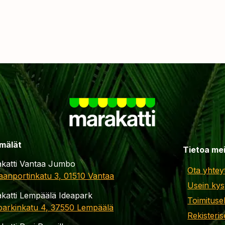
mälät
Tietoa me
katti Vantaa Jumbo
Ota yhtey
aanportinkatu 3, 01510 Vantaa
Usein kys
katti Lempäälä Ideapark
Toimituse
parkinkatu 4, 37550 Lempäälä
Rekisteris