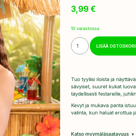
3,99
€
10 varastossa
LISÄÄ OSTOSKORI
Tuo tyyliisi iloista ja näytt
sävyiset, suuret kukat luova
täydellisesti festareille, juhlii
Kevyt ja mukava panta istuu
valinta, kun haluat erottua ja 
Katso myymäläsaatavuus