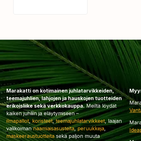
Marakatti on kotimainen juhlatarvikkeiden,
Myy
teemajuhlien, lahjojen ja hauskojen tuotteiden
Mara
erikoisliike sekä verkkokauppa.
Meiltä löydät
Vant
kaiken juhliin ja eläytymiseen –
ilmapallot
,
koristeet
,
teemajuhlatarvikkeet
, laajan
Mara
valikoiman
naamiaisasusteita
,
peruukkeja
,
Idea
maskeeraustuotteita
sekä paljon muuta