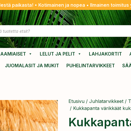
destä paikasta! • Kotimainen ja nopea • Ilmainen toimitus y
AAMIAISET
LELUT JA PELIT
LAHJAKORTIT
JUOMALASIT JA MUKIT
PUHELINTARVIKKEET
SÄ
Etusivu
/
Juhlatarvikkeet
/
T
/ ​Kukkapanta värikkäät kuk
​Kukkapant