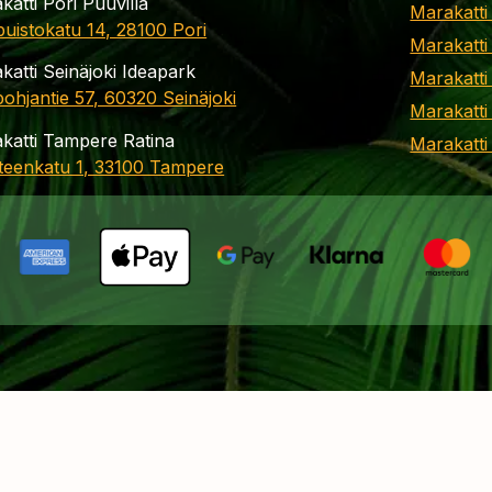
katti Pori Puuvilla
Marakatti
apuistokatu 14, 28100 Pori
Marakatti
katti Seinäjoki Ideapark
Marakatti
ohjantie 57, 60320 Seinäjoki
Marakatti
katti Tampere Ratina
Marakatt
teenkatu 1, 33100 Tampere