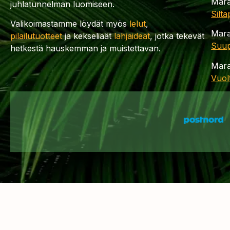
Mara
juhlatunnelman luomiseen.
Silt
Valikoimastamme löydät myös
lelut
,
Mara
pilailutuotteet
ja kekseliäät
lahjaideat
, jotka tekevät
Suup
hetkestä hauskemman ja muistettavan.
Mara
Vuol