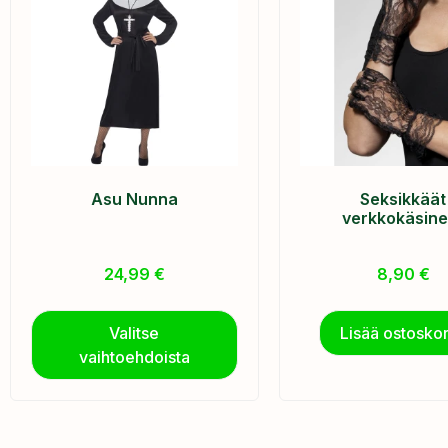
Asu Nunna
Seksikkäät
verkkokäsine
24,99
€
8,90
€
Valitse
Lisää ostoskor
vaihtoehdoista