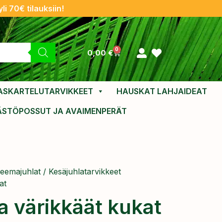
li 70€ tilauksiin!
0
0,00
€
ASKARTELUTARVIKKEET
HAUSKAT LAHJAIDEAT
ÄSTÖPOSSUT JA AVAIMENPERÄT
eemajuhlat
/
Kesäjuhlatarvikkeet
at
a värikkäät kukat