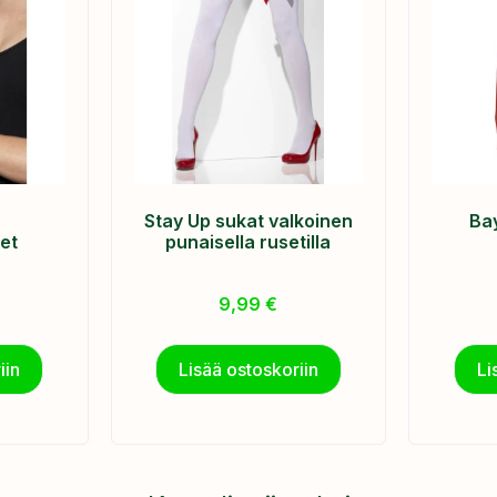
Stay Up sukat valkoinen
Ba
et
punaisella rusetilla
9,99
€
iin
Lisää ostoskoriin
Li