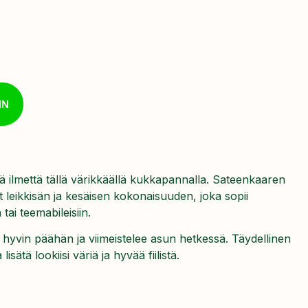
IN
ävää ilmettä tällä värikkäällä kukkapannalla. Sateenkaaren
t leikkisän ja kesäisen kokonaisuuden, joka sopii
n tai teemabileisiin.
 hyvin päähän ja viimeistelee asun hetkessä. Täydellinen
lisätä lookiisi väriä ja hyvää fiilistä.