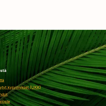
istä
ttä
ytyt kysymykset (UKK)
hdot
eloste