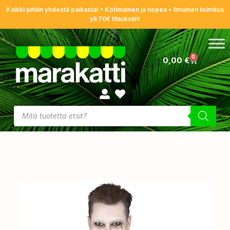
Kaikki juhliin yhdestä paikasta! • Kotimainen ja nopea • Ilmainen toimitus
yli 70€ tilauksiin!
0
0,00
€