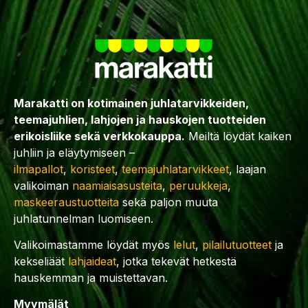
Marakatti on kotimainen juhlatarvikkeiden,
teemajuhlien, lahjojen ja hauskojen tuotteiden
erikoisliike sekä verkkokauppa.
Meiltä löydät kaiken
juhliin ja eläytymiseen –
ilmapallot
,
koristeet
,
teemajuhlatarvikkeet
, laajan
valikoiman
naamiaisasusteita
,
peruukkeja
,
maskeeraustuotteita
sekä paljon muuta
juhlatunnelman luomiseen.
Valikoimastamme löydät myös
lelut
,
pilailutuotteet
ja
kekseliäät
lahjaideat
, jotka tekevät hetkestä
hauskemman ja muistettavan.
Myymälät