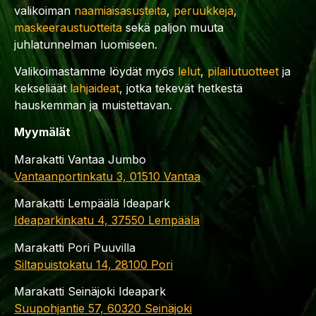
valikoiman
naamiaisasusteita
,
peruukkeja
,
maskeeraustuotteita
sekä paljon muuta
juhlatunnelman luomiseen.
Valikoimastamme löydät myös
lelut
,
pilailutuotteet
ja
kekseliäät
lahjaideat
, jotka tekevät hetkestä
hauskemman ja muistettavan.
Myymälät
Marakatti Vantaa Jumbo
Vantaanportinkatu 3, 01510 Vantaa
Marakatti Lempäälä Ideapark
Ideaparkinkatu 4, 37550 Lempäälä
Marakatti Pori Puuvilla
Siltapuistokatu 14, 28100 Pori
Marakatti Seinäjoki Ideapark
Suupohjantie 57, 60320 Seinäjoki