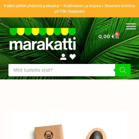
Kaikki juhliin yhdestä paikasta! • Kotimainen ja nopea • Ilmainen toimitus
yli 70€ tilauksiin!
0
0,00
€