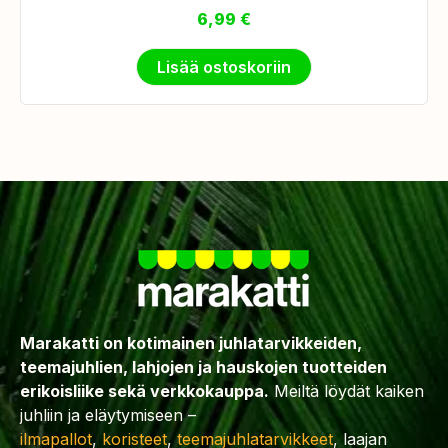
6,99
€
Lisää ostoskoriin
Marakatti on kotimainen juhlatarvikkeiden,
teemajuhlien, lahjojen ja hauskojen tuotteiden
erikoisliike sekä verkkokauppa.
Meiltä löydät kaiken
juhliin ja eläytymiseen –
ilmapallot
,
koristeet
,
teemajuhlatarvikkeet
, laajan